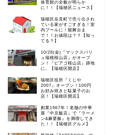
体育館の全貌が明らか
に！！【瑞穂区ニュース】
瑞穂区岳見町で売り出され
ている家がすごすぎる！室
内プールに！能舞台ま
で！！お値段は？？【知っ
てる？】
10/28(金)『マックスバリ
ュ瑞穂桜山店』がオープ
ン！『ピアゴ桜山店』跡地
に。【瑞穂区開店】
瑞穂区役所『くじや
2007』オープン！100円
お好み焼きと駄菓子のお
店！【瑞穂区開店】
創業1967年！老舗の中華
屋『中京飯店』で『ラーメ
ン&麻婆飯』を満喫してき
た！！【瑞穂区グルメ】