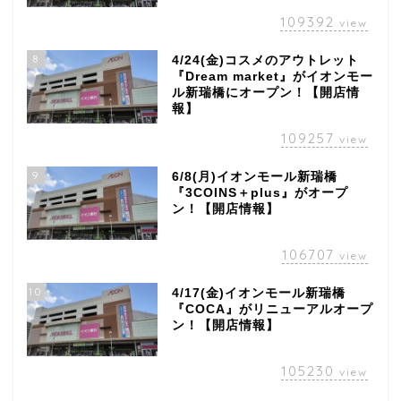
109392
view
8
4/24(金)コスメのアウトレット
『Dream market』がイオンモー
ル新瑞橋にオープン！【開店情
報】
109257
view
9
6/8(月)イオンモール新瑞橋
『3COINS＋plus』がオープ
ン！【開店情報】
106707
view
10
4/17(金)イオンモール新瑞橋
『COCA』がリニューアルオープ
ン！【開店情報】
105230
view