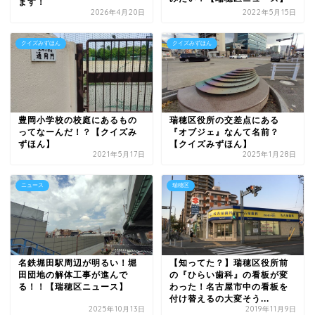
ます！
2026年4月20日
2022年5月15日
クイズみずほん
クイズみずほん
豊岡小学校の校庭にあるもの
瑞穂区役所の交差点にある
ってなーんだ！？【クイズみ
『オブジェ』なんて名前？
ずほん】
【クイズみずほん】
2021年5月17日
2025年1月28日
ニュース
瑞穂区
名鉄堀田駅周辺が明るい！堀
【知ってた？】瑞穂区役所前
田団地の解体工事が進んで
の『ひらい歯科』の看板が変
る！！【瑞穂区ニュース】
わった！名古屋市中の看板を
付け替えるの大変そう...
2025年10月13日
2019年11月9日