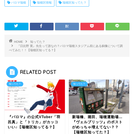
パロマ瑞穂
瑞穂区情報
瑞穂区知ってた？
HOME
知ってた？
『日比野 寛』先生って誰なの？パロマ瑞穂スタジアム前にある銅像について調
べてみた！！【瑞穂区知ってる？】
RELATED POST
知ってた？
知ってた？
『パロマ』の公式VTuber「羽
新瑞橋、堀田、瑞穂運動場...
呂真」と「トリカ」がカッコ
『ヴェルブリッツ』のポスト
いい♪【瑞穂区知ってる？】
がめっちゃ増えてない？？
【瑞穂区知ってた？】