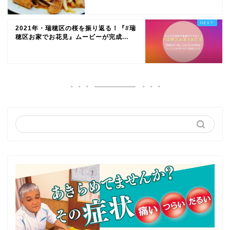
2021年・瑞穂区の桜を振り返る！『#瑞
穂区お家でお花見』ムービーが完成...