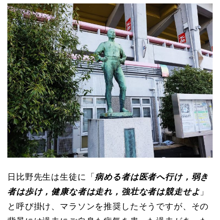
日比野先生は生徒に「
病める者は医者へ行け，弱き
者は歩け，健康な者は走れ，強壮な者は競走せよ
」
と呼び掛け、マラソンを推奨したそうですが、その