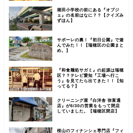
堀田小学校の前にある『オブジ
ェ』の名前はなに？？【クイズみ
ずほん】
サポーレの裏！『初日公園』で遊
んでみた！！【瑞穂区の公園まと
め。】
『和食麺処サガミ』の起源は瑞穂
区？？テレビ愛知『工場へ行こ
う』を見てたら出てきた！！【知
ってる？】
クリーニング屋『白洋舎 弥富通
店』が6/30の営業をもって閉店
していました。【瑞穂区閉店】
桜山のフィナンシェ専門店『フィ