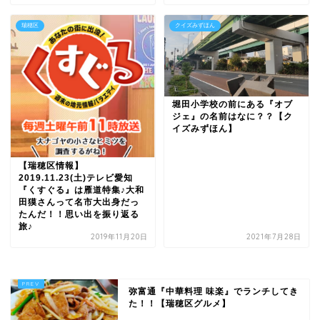
瑞穂区
クイズみずほん
堀田小学校の前にある『オブ
ジェ』の名前はなに？？【ク
イズみずほん】
【瑞穂区情報】
2019.11.23(土)テレビ愛知
『くすぐる』は雁道特集♪大和
田獏さんって名市大出身だっ
たんだ！！思い出を振り返る
旅♪
2019年11月20日
2021年7月28日
弥富通『中華料理 味楽』でランチしてき
た！！【瑞穂区グルメ】