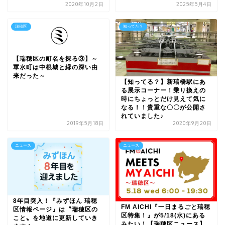
2020年10月2日
2025年5月4日
瑞穂区
知ってた？
【瑞穂区の町名を探る③】～
軍水町は中根城と縁の深い由
来だった～
【知ってる？】新瑞橋駅にあ
る展示コーナー！乗り換えの
時にちょっとだけ見えて気に
なる！！貴重な〇〇が公開さ
れていました♪
2019年5月18日
2020年9月20日
ニュース
ニュース
8年目突入！『みずほん 瑞穂
FM AICHI『一日まるごと瑞穂
区情報ページ』は〝瑞穂区の
区特集！』が5/18(水)にある
こと〟を地道に更新していき
みたい！【瑞穂区ニュース】