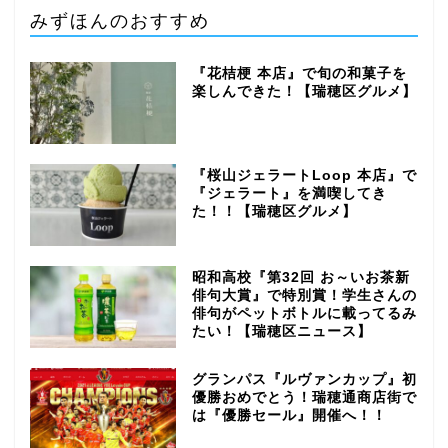
みずほんのおすすめ
『花桔梗 本店』で旬の和菓子を
楽しんできた！【瑞穂区グルメ】
『桜山ジェラートLoop 本店』で
『ジェラート』を満喫してき
た！！【瑞穂区グルメ】
昭和高校『第32回 お～いお茶新
俳句大賞』で特別賞！学生さんの
俳句がペットボトルに載ってるみ
たい！【瑞穂区ニュース】
グランパス『ルヴァンカップ』初
優勝おめでとう！瑞穂通商店街で
は『優勝セール』開催へ！！