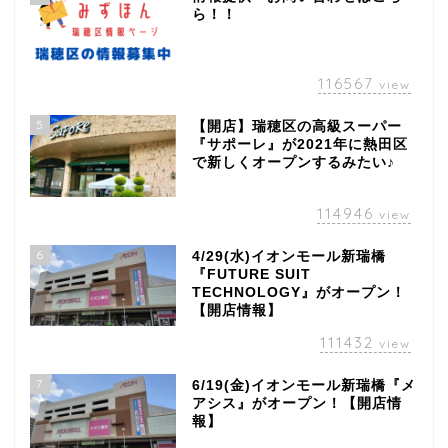
ら！！
116567
view
5
【開店】瑞穂区の高級スーパー
『サポーレ』が2021年に熱田区
で新しくオープンするみたい♪
114946
view
6
4/29(水)イオンモール新瑞橋
『FUTURE SUIT
TECHNOLOGY』がオープン！
【開店情報】
111432
view
7
6/19(金)イオンモール新瑞橋『メ
アシス』がオープン！【開店情
報】