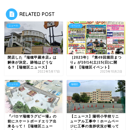
RELATED POST
ニュース
イベント
閉店した『瑞穂甲羅本店』は
［2023年］『第49回堀田まつ
解体が決定。跡地はどうな
り』が10/14(土)15(日)に開
る？【瑞穂区ニュース】
催！【瑞穂区イベント】
2022年5月17日
2023年10月2日
ニュース
瑞穂区
『パロマ瑞穂ラグビー場』の
【ニュース】陽明小学校リニ
前にスケートボードエリア出
ューアル工事中！ホームペー
来るって！【瑞穂区ニュー
ジに工事の進捗状況が載って