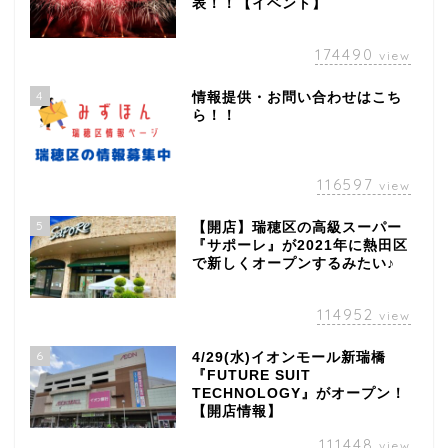
表！！【イベント】
174490
view
4
情報提供・お問い合わせはこち
ら！！
116597
view
5
【開店】瑞穂区の高級スーパー
『サポーレ』が2021年に熱田区
で新しくオープンするみたい♪
114952
view
6
4/29(水)イオンモール新瑞橋
『FUTURE SUIT
TECHNOLOGY』がオープン！
【開店情報】
111448
view