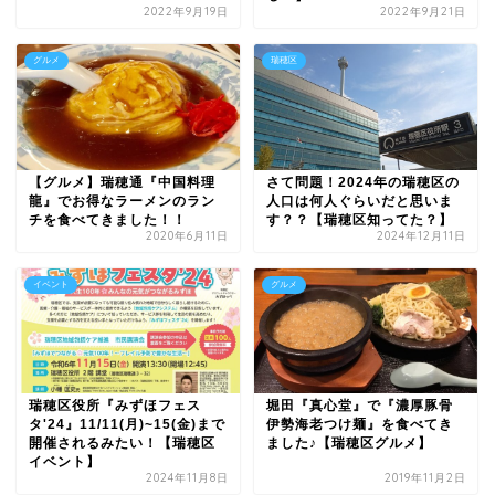
2022年9月19日
2022年9月21日
グルメ
瑞穂区
【グルメ】瑞穂通『中国料理
さて問題！2024年の瑞穂区の
龍』でお得なラーメンのラン
人口は何人ぐらいだと思いま
チを食べてきました！！
す？？【瑞穂区知ってた？】
2020年6月11日
2024年12月11日
イベント
グルメ
瑞穂区役所『みずほフェス
堀田『真心堂』で『濃厚豚骨
タ'24』11/11(月)~15(金)まで
伊勢海老つけ麺』を食べてき
開催されるみたい！【瑞穂区
ました♪【瑞穂区グルメ】
イベント】
2024年11月8日
2019年11月2日