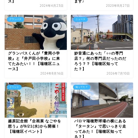
ス】
ます♪
2024年4月23日
2020年8月27日
グランパス
ニュース
グランパスくんが『豊岡小学
妙音通にあった「○○の専門
校』と『井戸田小学校』に来
店？」何の専門店だったのだ
てたみたい！！【瑞穂区ニュ
ろう？？【瑞穂区知って
ース】
た？】
2024年8月16日
2026年7月10日
イベント
知ってた？
越原記念館『企画展 なごやを
パロマ瑞穂野球場の横にある
想う』が9/21(水)から開催！
『タータン』で思いっきり走
【瑞穂区イベント】
ってみた！【瑞穂区知って
る？】