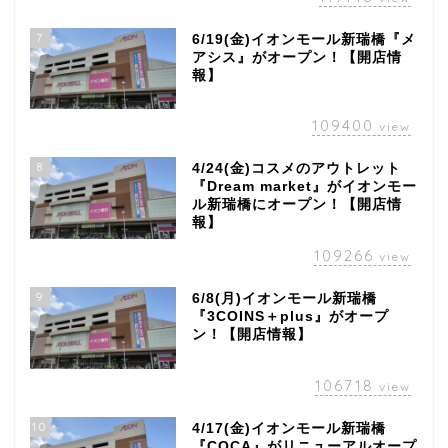
7
6/19(金)イオンモール新瑞橋『メ
アシス』がオープン！【開店情
報】
109400
view
8
4/24(金)コスメのアウトレット
『Dream market』がイオンモー
ル新瑞橋にオープン！【開店情
報】
109266
view
9
6/8(月)イオンモール新瑞橋
『3COINS＋plus』がオープ
ン！【開店情報】
106718
view
10
4/17(金)イオンモール新瑞橋
『COCA』がリニューアルオープ