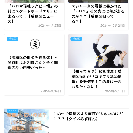
『パロマ瑞穂ラグビー場』の
スジャータの看板に書かれた
前にスケートボードエリア出
『333m』その先には何がある
来るって！【瑞穂区ニュー
のか？？【瑞穂区知って
ス】
る？】
2024年4月23日
2024年12月28日
瑞穂区
瑞穂区
【瑞穂区の町名を探る②】～
関取町はお相撲さんと全く関
係のない由来だった～
【知ってる？】閲覧注意！瑞
穂区役所が『ゴキブリ退治情
報』を発信中！この夏は一匹
も見たくない！
2019年5月6日
2020年5月4日
この中で瑞穂区より面積が大きいのはど
こ？？【クイズみずほん】