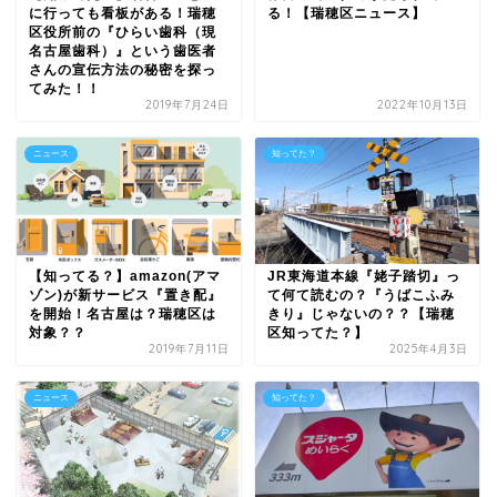
に行っても看板がある！瑞穂
る！【瑞穂区ニュース】
区役所前の『ひらい歯科（現
名古屋歯科）』という歯医者
さんの宣伝方法の秘密を探っ
てみた！！
2019年7月24日
2022年10月13日
ニュース
知ってた？
【知ってる？】amazon(アマ
JR東海道本線『姥子踏切』っ
ゾン)が新サービス『置き配』
て何て読むの？『うばこふみ
を開始！名古屋は？瑞穂区は
きり』じゃないの？？【瑞穂
対象？？
区知ってた？】
2019年7月11日
2025年4月3日
ニュース
知ってた？