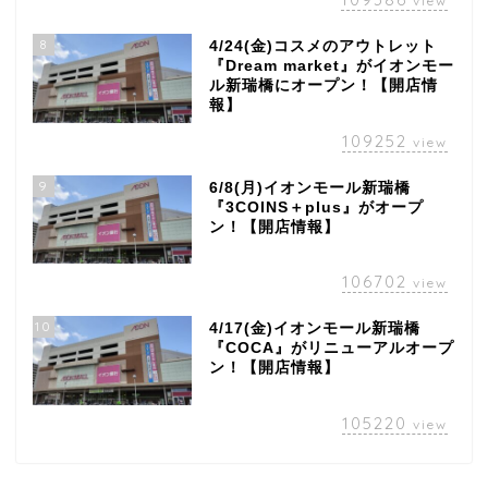
view
8
4/24(金)コスメのアウトレット
『Dream market』がイオンモー
ル新瑞橋にオープン！【開店情
報】
109252
view
9
6/8(月)イオンモール新瑞橋
『3COINS＋plus』がオープ
ン！【開店情報】
106702
view
10
4/17(金)イオンモール新瑞橋
『COCA』がリニューアルオープ
ン！【開店情報】
105220
view