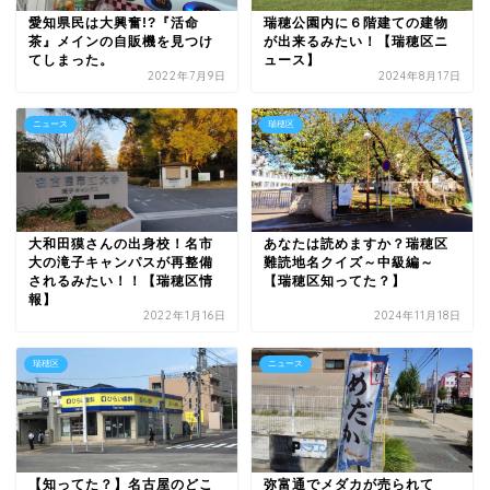
愛知県民は大興奮!?『活命
瑞穂公園内に６階建ての建物
茶』メインの自販機を見つけ
が出来るみたい！【瑞穂区ニ
てしまった。
ュース】
2022年7月9日
2024年8月17日
ニュース
瑞穂区
大和田獏さんの出身校！名市
あなたは読めますか？瑞穂区
大の滝子キャンパスが再整備
難読地名クイズ～中級編～
されるみたい！！【瑞穂区情
【瑞穂区知ってた？】
報】
2022年1月16日
2024年11月18日
瑞穂区
ニュース
【知ってた？】名古屋のどこ
弥富通でメダカが売られて