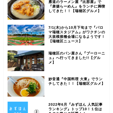
雁道のラーメン屋『比那屋』で
『唐揚らーめん』をランチに満喫
してきた！！【瑞穂区グルメ】
7/1(木)から10月下旬まで『パロ
マ瑞穂スタジアム』がワクチンの
大規模接種会場になるようです！
【瑞穂区ニュース】
瑞穂区のパン屋さん『ブーローニ
ュ』へ行ってきました!!【グル
メ】
妙音通『中国料理 大東』でラン
チしてきた！！【瑞穂区グルメ】
2022年6月『みずほん 人気記事
ランキング』トップ10！１位は