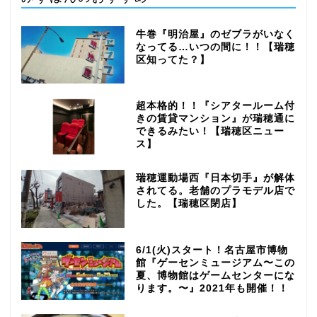
牛巻『明治屋』のゼブラがいなく
なってる…いつの間に！！【瑞穂
区知ってた？】
超本格的！！『シアタールーム付
きの賃貸マンション』が瑞穂通に
できるみたい！【瑞穂区ニュー
ス】
瑞穂運動場西『日本切手』が解体
されてる。老舗のプラモデル店で
した。【瑞穂区閉店】
6/1(火)スタート！名古屋市博物
館『ゲーセンミュージアム〜この
夏、博物館はゲームセンターにな
ります。〜』2021年も開催！！