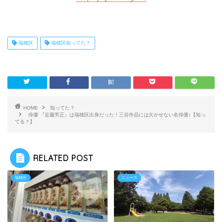
瑞穂区
瑞穂区知ってた？
HOME
知ってた？
俳優 『近藤芳正』は瑞穂区出身だった！三谷作品には欠かせない名俳優♪【知っ
てる？】
RELATED POST
瑞穂区
ニュース