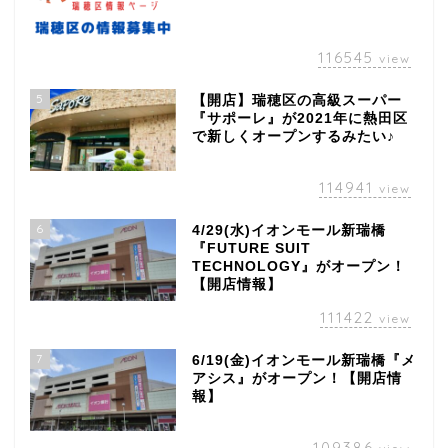
116545
view
5
【開店】瑞穂区の高級スーパー
『サポーレ』が2021年に熱田区
で新しくオープンするみたい♪
114941
view
6
4/29(水)イオンモール新瑞橋
『FUTURE SUIT
TECHNOLOGY』がオープン！
【開店情報】
111422
view
7
6/19(金)イオンモール新瑞橋『メ
アシス』がオープン！【開店情
報】
109386