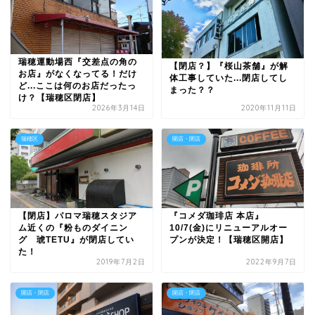
瑞穂運動場西『交差点の角の
【閉店？】『桜山茶舗』が解
お店』がなくなってる！だけ
体工事していた...閉店してし
ど...ここは何のお店だったっ
まった？？
け？【瑞穂区閉店】
2026年3月14日
2020年11月11日
瑞穂区
開店・閉店
【閉店】パロマ瑞穂スタジア
『コメダ珈琲店 本店』
ム近くの『粉ものダイニン
10/7(金)にリニューアルオー
グ 琥TETU』が閉店してい
プンが決定！【瑞穂区開店】
た！
2019年7月2日
2022年9月7日
開店・閉店
開店・閉店