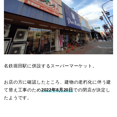
名鉄堀田駅に併設するスーパーマーケット。
お店の方に確認したところ、建物の老朽化に伴う建
て替え工事のため
2022年8月20日
での閉店が決定し
たようです。