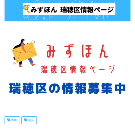
堀田
閉店