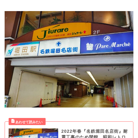
2022年春『名鉄堀田名店街』耐
震工事のため閉館。昭和レトロ