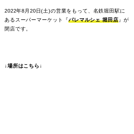
2022年8月20日(土)の営業をもって、名鉄堀田駅に
あるスーパーマーケット『
パレマルシェ 堀田店
』が
閉店です。
↓場所はこちら↓