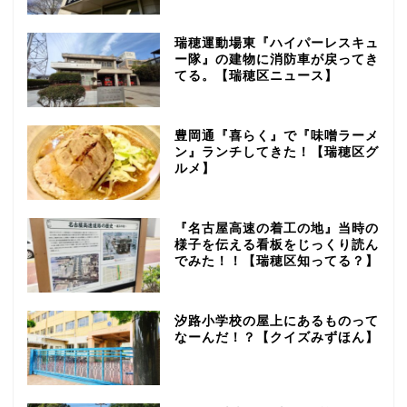
瑞穂運動場東『ハイパーレスキュ
ー隊』の建物に消防車が戻ってき
てる。【瑞穂区ニュース】
豊岡通『喜らく』で『味噌ラーメ
ン』ランチしてきた！【瑞穂区グ
ルメ】
『名古屋高速の着工の地』当時の
様子を伝える看板をじっくり読ん
でみた！！【瑞穂区知ってる？】
汐路小学校の屋上にあるものって
なーんだ！？【クイズみずほん】