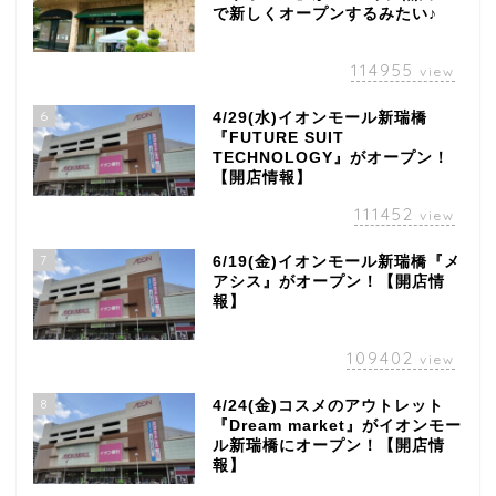
で新しくオープンするみたい♪
114955
view
6
4/29(水)イオンモール新瑞橋
『FUTURE SUIT
TECHNOLOGY』がオープン！
【開店情報】
111452
view
7
6/19(金)イオンモール新瑞橋『メ
アシス』がオープン！【開店情
報】
109402
view
8
4/24(金)コスメのアウトレット
『Dream market』がイオンモー
ル新瑞橋にオープン！【開店情
報】