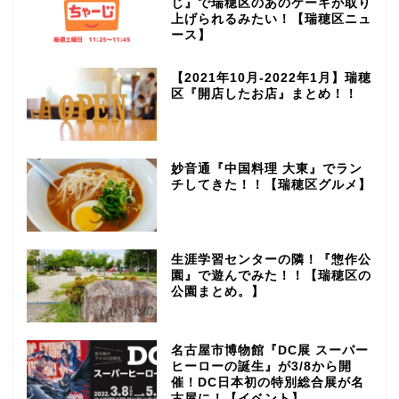
じ』で瑞穂区のあのケーキが取り
上げられるみたい！【瑞穂区ニュ
ース】
【2021年10月-2022年1月】瑞穂
区『開店したお店』まとめ！！
妙音通『中国料理 大東』でラン
チしてきた！！【瑞穂区グルメ】
生涯学習センターの隣！『惣作公
園』で遊んでみた！！【瑞穂区の
公園まとめ。】
名古屋市博物館『DC展 スーパー
ヒーローの誕生』が3/8から開
催！DC日本初の特別総合展が名
古屋に！【イベント】