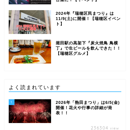
2024年『瑞穂区民まつり』は
11/9(土)に開催！【瑞穂区イベン
ト】
堀田駅の高架下『炭火焼鳥 鳥横
丁』で生ビールを飲んできた！！
【瑞穂区グルメ】
よく読まれています
1
2026年「熱田まつり」は6/5(金)
開催！花火や行事の詳細が発
表！！
236304
view