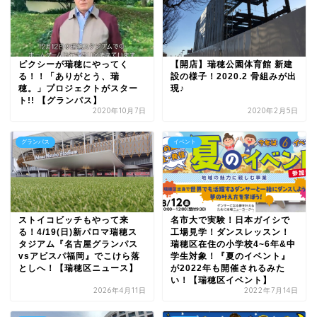
ピクシーが瑞穂にやってく
【開店】瑞穂公園体育館 新建
る！！「ありがとう、瑞
設の様子！2020.2 骨組みが出
穂。」プロジェクトがスター
現♪
ト!! 【グランパス】
2020年10月7日
2020年2月5日
グランパス
イベント
ストイコビッチもやって来
名市大で実験！日本ガイシで
る！4/19(日)新パロマ瑞穂ス
工場見学！ダンスレッスン！
タジアム『名古屋グランパス
瑞穂区在住の小学校4~6年&中
vsアビスパ福岡』でこけら落
学生対象！『夏のイベント』
としへ！【瑞穂区ニュース】
が2022年も開催されるみた
い！【瑞穂区イベント】
2026年4月11日
2022年7月14日