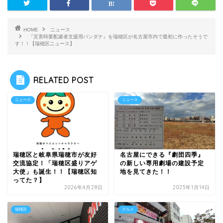
HOME
ニュース
『災害時要配慮者支援用バンダナ』を瑞穂区が名古屋市内で最初に作ったそうで
す！！【瑞穂区ニュース】
RELATED POST
ニュース
ニュース
瑞穂区と岐阜県瑞穂市が友好
名古屋にできる『劇団四季』
交流協定！「瑞穂区盛りアゲ
の新しい専用劇場の建設予定
大使」も誕生！！【瑞穂区知
地を見てきた！！
ってた？】
2026年4月28日
2025年1月14日
瑞穂区
グルメ