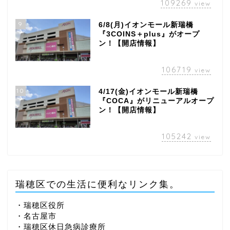
109269
view
9
6/8(月)イオンモール新瑞橋
『3COINS＋plus』がオープ
ン！【開店情報】
106719
view
10
4/17(金)イオンモール新瑞橋
『COCA』がリニューアルオープ
ン！【開店情報】
105242
view
瑞穂区での生活に便利なリンク集。
・瑞穂区役所
・名古屋市
・瑞穂区休日急病診療所