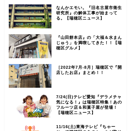
なんかエモい。『旧名古屋市衛生
研究所』の解体工事が始まって
る。【瑞穂区ニュース】
『山田餅本店』の「大福＆水まん
じゅう」を満喫してきた！！【瑞
穂区グルメ】
［2022年7月-8月］瑞穂区で『開
店したお店』まとめ！！
7/24(日)テレビ愛知『デラメチャ
気になる！』は瑞穂区特集！あの
フルーツ店＆和菓子屋が登場！
【瑞穂区ニュース】
11/16(土)東海テレビ『ちゃー