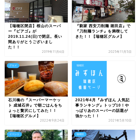
【瑞穂区閉店】桜山のスーパ
『劉家 西安刀削麺 堀田店』で
ー『ピアゴ』が
『刀削麺ランチ』を満喫して
2019.11.24(日)で閉店。長い
きた！！【瑞穂区グルメ】
間ありがとうございまし
た！！
2019年11月6日
2025年11月5日
グルメ
瑞穂区
石川橋の『スーパーマーケッ
2021年4月『みずほん 人気記
ト 成城石井』で朝ごはんをち
事ランキング』トップ10！や
ょっと贅沢にしてみた！！
っぱりあのスーパーの話題が
【瑞穂区グルメ】
強かった！！
2022年9月24日
2021年5月10日
イベント
瑞穂区