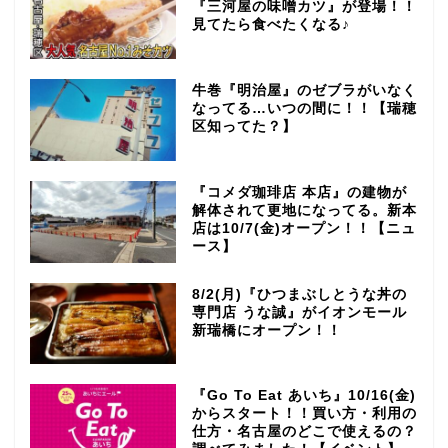
『三河屋の味噌カツ』が登場！！
見てたら食べたくなる♪
牛巻『明治屋』のゼブラがいなく
なってる…いつの間に！！【瑞穂
区知ってた？】
『コメダ珈琲店 本店』の建物が
解体されて更地になってる。新本
店は10/7(金)オープン！！【ニュ
ース】
8/2(月)『ひつまぶしとうな丼の
専門店 うな誠』がイオンモール
新瑞橋にオープン！！
『Go To Eat あいち』10/16(金)
からスタート！！買い方・利用の
仕方・名古屋のどこで使えるの？