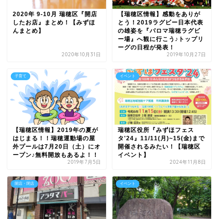
2020年 9-10月 瑞穂区『開店
【瑞穂区情報】感動をありが
したお店』まとめ！【みずほ
とう！2019ラグビー日本代表
んまとめ】
の雄姿を『パロマ瑞穂ラグビ
ー場』へ観に行こう♪トップリ
ーグの日程が発表！
2020年10月31日
2019年10月27日
子育て
イベント
【瑞穂区情報】2019年の夏が
瑞穂区役所『みずほフェス
はじまる！！瑞穂運動場の屋
タ'24』11/11(月)~15(金)まで
外プールは7月20日（土）にオ
開催されるみたい！【瑞穂区
ープン♪無料開放もあるよ！！
イベント】
2019年7月5日
2024年11月8日
開店・閉店
イベント