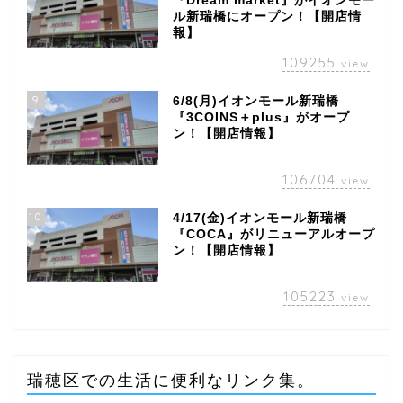
『Dream market』がイオンモー
ル新瑞橋にオープン！【開店情
報】
109255
view
9
6/8(月)イオンモール新瑞橋
『3COINS＋plus』がオープ
ン！【開店情報】
106704
view
10
4/17(金)イオンモール新瑞橋
『COCA』がリニューアルオープ
ン！【開店情報】
105223
view
瑞穂区での生活に便利なリンク集。