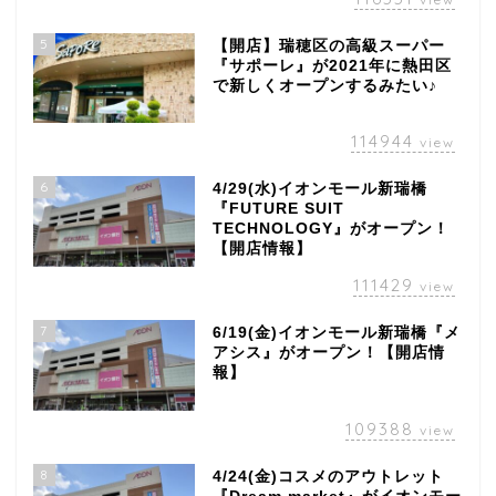
5
【開店】瑞穂区の高級スーパー
『サポーレ』が2021年に熱田区
で新しくオープンするみたい♪
114944
view
6
4/29(水)イオンモール新瑞橋
『FUTURE SUIT
TECHNOLOGY』がオープン！
【開店情報】
111429
view
7
6/19(金)イオンモール新瑞橋『メ
アシス』がオープン！【開店情
報】
109388
view
8
4/24(金)コスメのアウトレット