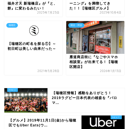
福弁才天 新瑞橋店』が『と、
ーニング』を満喫してき
餅』に変わるみたい！
た！！【瑞穂区グルメ】
2025年7月25日
2025年10月4日
瑞穂区
開店・閉店
【瑞穂区の町名を探る①】～
初日町は美しい由来だった～
雁道商店街に『なごやスマホ
相談室』が出来てる！【瑞穂
区開店】
2021年5月28日
2026年1月13日
【瑞穂区情報】感動をありがとう！
2019ラグビー日本代表の雄姿を『パロ
マ...
【グルメ】2019年11月1日(金)から瑞穂
区でもUber Eats(ウ...