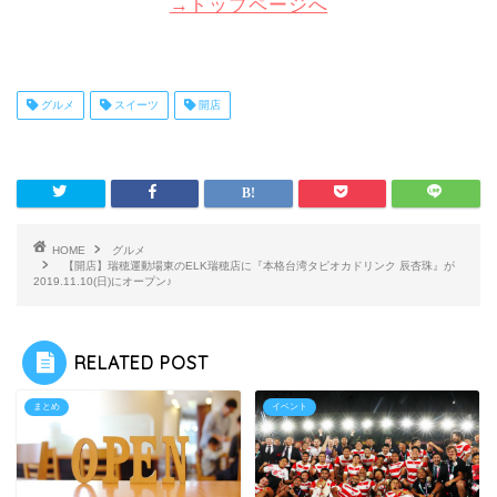
→トップページへ
グルメ
スイーツ
開店
HOME
グルメ
【開店】瑞穂運動場東のELK瑞穂店に『本格台湾タピオカドリンク 辰杏珠』が
2019.11.10(日)にオープン♪
RELATED POST
まとめ
イベント