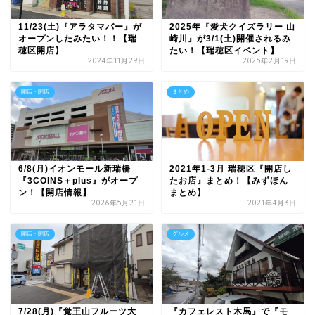
11/23(土)『アラタマバー』が
2025年『愛犬クイズラリー 山
オープンしたみたい！！【瑞
崎川』が3/1(土)開催されるみ
穂区開店】
たい！【瑞穂区イベント】
2024年11月29日
2025年2月19日
開店・閉店
まとめ
6/8(月)イオンモール新瑞橋
2021年1-3月 瑞穂区『開店し
『3COINS＋plus』がオープ
たお店』まとめ！【みずほん
ン！【開店情報】
まとめ】
2026年5月21日
2021年4月3日
開店・閉店
グルメ
7/28(月)『覚王山フルーツ大
『カフェレスト木馬』で『モ