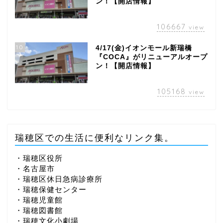
ン！【開店情報】
106667
view
10
4/17(金)イオンモール新瑞橋
『COCA』がリニューアルオープ
ン！【開店情報】
105168
view
瑞穂区での生活に便利なリンク集。
・瑞穂区役所
・名古屋市
・瑞穂区休日急病診療所
・瑞穂保健センター
・瑞穂児童館
・瑞穂図書館
・瑞穂文化小劇場