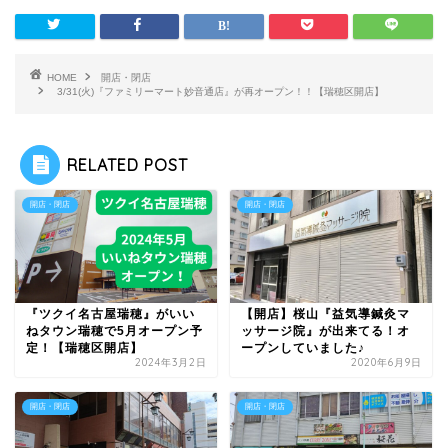
HOME
開店・閉店
3/31(火)『ファミリーマート妙音通店』が再オープン！！【瑞穂区開店】
RELATED POST
開店・閉店
開店・閉店
『ツクイ名古屋瑞穂』がいい
【開店】桜山『益気導鍼灸マ
ねタウン瑞穂で5月オープン予
ッサージ院』が出来てる！オ
定！【瑞穂区開店】
ープンしていました♪
2024年3月2日
2020年6月9日
開店・閉店
開店・閉店