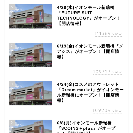
6
4/29(水)イオンモール新瑞橋
『FUTURE SUIT
TECHNOLOGY』がオープン！
【開店情報】
111369
view
7
6/19(金)イオンモール新瑞橋『メ
アシス』がオープン！【開店情
報】
109323
view
8
4/24(金)コスメのアウトレット
『Dream market』がイオンモー
ル新瑞橋にオープン！【開店情
報】
109209
view
9
6/8(月)イオンモール新瑞橋
『3COINS＋plus』がオープ