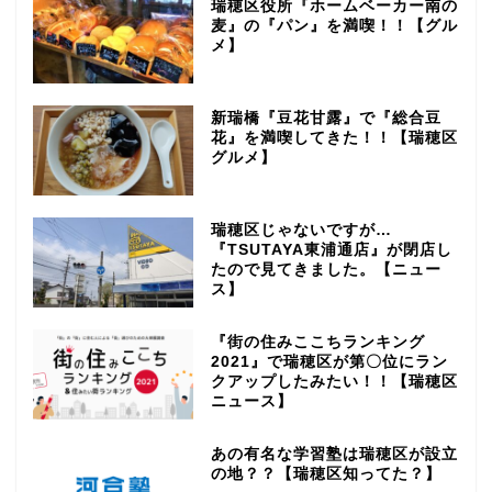
瑞穂区役所『ホームベーカー南の
麦』の『パン』を満喫！！【グル
メ】
新瑞橋『豆花甘露』で『総合豆
花』を満喫してきた！！【瑞穂区
グルメ】
瑞穂区じゃないですが…
『TSUTAYA東浦通店』が閉店し
たので見てきました。【ニュー
ス】
『街の住みここちランキング
2021』で瑞穂区が第〇位にラン
クアップしたみたい！！【瑞穂区
ニュース】
あの有名な学習塾は瑞穂区が設立
の地？？【瑞穂区知ってた？】