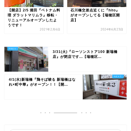
【開店】2/5 堀田『ベトナム料
石川橋交差点近くに『hito』
理 ダラットマリムラ』移転・
がオープンしてる【瑞穂区開
リニューアルオープンしたよ
店】
うです！
2021年2月6日
2024年6月23日
3/31(火)『ローソンストア100 新瑞橋
店』が閉店です...【瑞穂区...
4/1(水)新瑞橋『鶏そば唆る 新瑞橋はな
れ×町中華』がオープン！！【開...