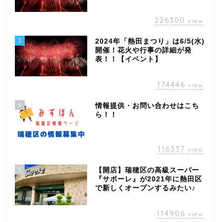
226300
view
3
2024年「熱田まつり」は6/5(水)
開催！花火や行事の詳細が発
表！！【イベント】
174446
view
4
情報提供・お問い合わせはこち
ら！！
116337
view
5
【開店】瑞穂区の高級スーパー
『サポーレ』が2021年に熱田区
で新しくオープンするみたい♪
114906
view