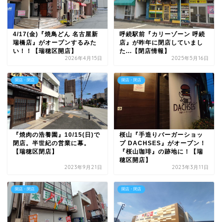
4/17(金)『焼鳥どん 名古屋新
呼続駅前『カリーゾーン 呼続
瑞橋店』がオープンするみた
店』が昨年に閉店していまし
い！！【瑞穂区開店】
た...【閉店情報】
2026年4月15日
2025年5月16日
開店・閉店
開店・閉店
『焼肉の浩養園』10/15(日)で
桜山『手造りバーガーショッ
閉店。半世紀の営業に幕。
プ DACHSES』がオープン！
【瑞穂区閉店】
『桜山珈琲』の跡地に！【瑞
穂区開店】
2023年9月21日
2023年3月11日
開店・閉店
開店・閉店