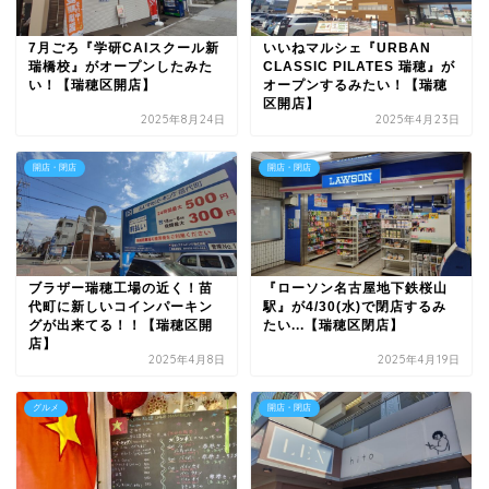
7月ごろ『学研CAIスクール新
いいねマルシェ『URBAN
瑞橋校』がオープンしたみた
CLASSIC PILATES 瑞穂』が
い！【瑞穂区開店】
オープンするみたい！【瑞穂
区開店】
2025年8月24日
2025年4月23日
開店・閉店
開店・閉店
ブラザー瑞穂工場の近く！苗
『ローソン名古屋地下鉄桜山
代町に新しいコインパーキン
駅』が4/30(水)で閉店するみ
グが出来てる！！【瑞穂区開
たい...【瑞穂区閉店】
店】
2025年4月8日
2025年4月19日
グルメ
開店・閉店