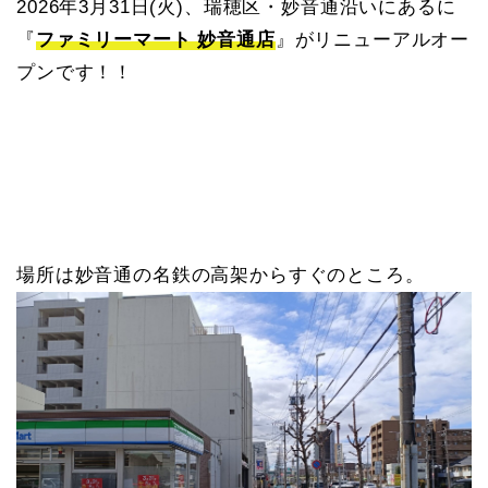
2026年3月31日(火)、瑞穂区・妙音通沿いにあるに
『
ファミリーマート 妙音通店
』がリニューアルオー
プンです！！
場所は妙音通の名鉄の高架からすぐのところ。