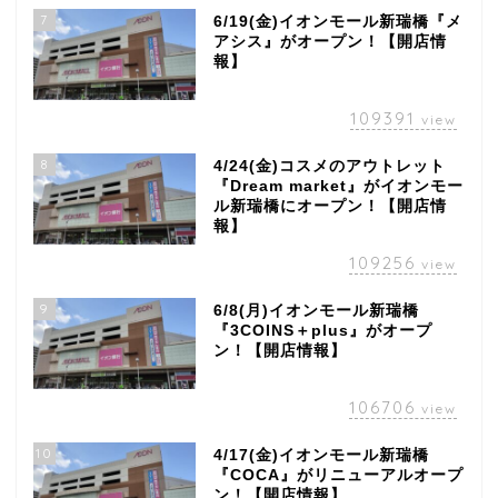
7
6/19(金)イオンモール新瑞橋『メ
アシス』がオープン！【開店情
報】
109391
view
8
4/24(金)コスメのアウトレット
『Dream market』がイオンモー
ル新瑞橋にオープン！【開店情
報】
109256
view
9
6/8(月)イオンモール新瑞橋
『3COINS＋plus』がオープ
ン！【開店情報】
106706
view
10
4/17(金)イオンモール新瑞橋
『COCA』がリニューアルオープ
ン！【開店情報】