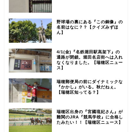
野球場の裏にある『この銅像』の
名前はなに？？【クイズみずほ
ん】
4/1(金)『名鉄堀田駅高架下』の
通路が閉鎖。堀田名店街へは入れ
なくなりました。【瑞穂区ニュー
ス】
瑞穂郵便局の前にダイナミックな
『かかし』がいる。秋だねぇ。
【瑞穂区知ってる？】
瑞穂区出身の『宮國琉妃さん』が
難関のJRA『競馬学校』に合格し
たみたい！！【瑞穂区ニュース】