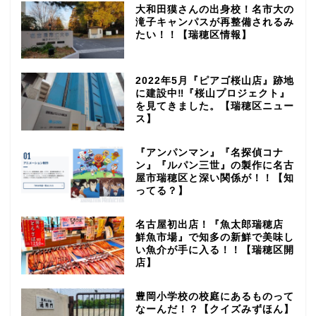
大和田獏さんの出身校！名市大の
滝子キャンパスが再整備されるみ
たい！！【瑞穂区情報】
2022年5月『ピアゴ桜山店』跡地
に建設中‼『桜山プロジェクト』
を見てきました。【瑞穂区ニュー
ス】
『アンパンマン』『名探偵コナ
ン』『ルパン三世』の製作に名古
屋市瑞穂区と深い関係が！！【知
ってる？】
名古屋初出店！『魚太郎瑞穂店
鮮魚市場』で知多の新鮮で美味し
い魚介が手に入る！！【瑞穂区開
店】
豊岡小学校の校庭にあるものって
なーんだ！？【クイズみずほん】