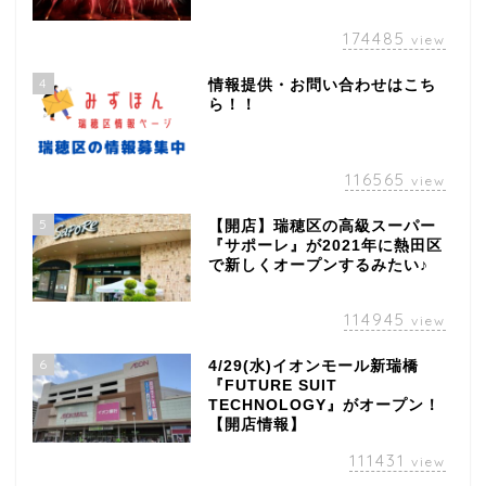
174485
view
4
情報提供・お問い合わせはこち
ら！！
116565
view
5
【開店】瑞穂区の高級スーパー
『サポーレ』が2021年に熱田区
で新しくオープンするみたい♪
114945
view
6
4/29(水)イオンモール新瑞橋
『FUTURE SUIT
TECHNOLOGY』がオープン！
【開店情報】
111431
view