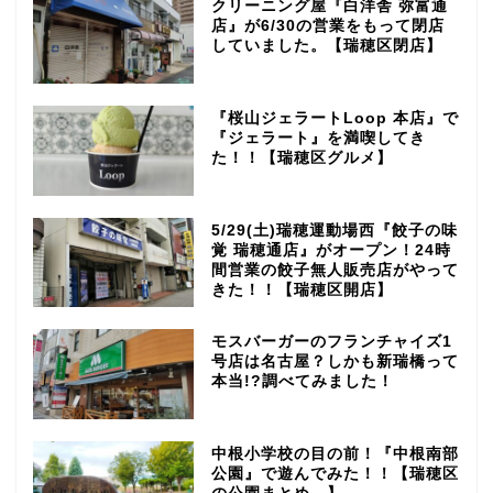
クリーニング屋『白洋舎 弥富通
店』が6/30の営業をもって閉店
していました。【瑞穂区閉店】
『桜山ジェラートLoop 本店』で
『ジェラート』を満喫してき
た！！【瑞穂区グルメ】
5/29(土)瑞穂運動場西『餃子の味
覚 瑞穂通店』がオープン！24時
間営業の餃子無人販売店がやって
きた！！【瑞穂区開店】
モスバーガーのフランチャイズ1
号店は名古屋？しかも新瑞橋って
本当!?調べてみました！
中根小学校の目の前！『中根南部
公園』で遊んでみた！！【瑞穂区