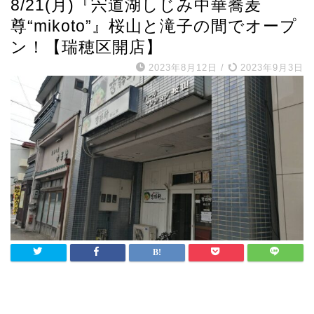
8/21(月)『宍道湖しじみ中華蕎麦
尊“mikoto”』桜山と滝子の間でオープ
ン！【瑞穂区開店】
2023年8月12日
/
2023年9月3日