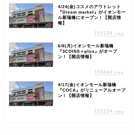
8
4/24(金)コスメのアウトレット
『Dream market』がイオンモー
ル新瑞橋にオープン！【開店情
報】
109234
view
9
6/8(月)イオンモール新瑞橋
『3COINS＋plus』がオープ
ン！【開店情報】
106684
view
10
4/17(金)イオンモール新瑞橋
『COCA』がリニューアルオープ
ン！【開店情報】
105204
view