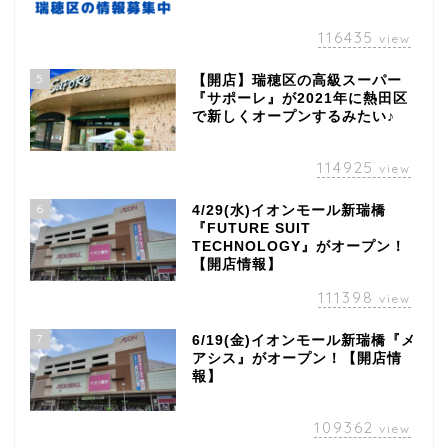
116435
view
5
【開店】瑞穂区の高級スーパー
『サポーレ』が2021年に熱田区
で新しくオープンするみたい♪
114925
view
6
4/29(水)イオンモール新瑞橋
『FUTURE SUIT
TECHNOLOGY』がオープン！
【開店情報】
111398
view
7
6/19(金)イオンモール新瑞橋『メ
アシス』がオープン！【開店情
報】
109362
view