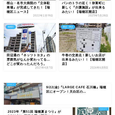
桜山・名市大病院の『立体駐
パンのトラの近く！弥富町に
車場』が完成してきた！【瑞
新しく『介護施設』が出来る
穂区ニュース】
みたい！【瑞穂区開店】
2022年2月19日
2025年5月28日
瑞穂区
開店・閉店
田辺通の『ネッツトヨタ』の
牛巻の交差点！新しいお店が
雰囲気がなんか変わってる...
出来るみたい！！【瑞穂区開
どこが変わったんだろう。
店】
2021年4月7日
2026年6月8日
9/22(金)『LARGE CAFE 石川橋』瑞穂
区にオープン！天白区の...
2023年『第51回 瑞穂夏まつり』が