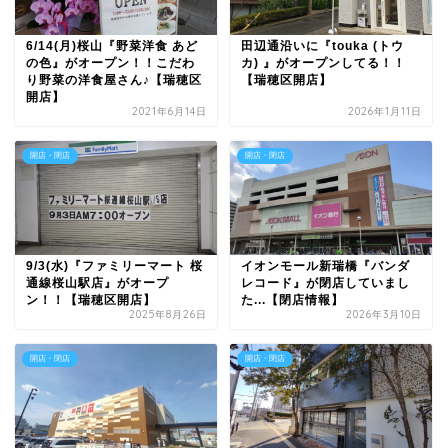
6/14(月)桜山『野菜洋食 あど
田辺通沿いに『touka (トウ
の色』がオープン！！こだわ
カ) 』がオープンしてる！！
り野菜の洋食屋さん♪【瑞穂区
【瑞穂区開店】
開店】
2021年6月14日
2026年1月11日
開店・閉店
開店・閉店
9/3(水)『ファミリーマート 桜
イオンモール新瑞橋『バンダ
通線桜山駅店』がオープ
レコード』が閉店していまし
ン！！【瑞穂区開店】
た...【閉店情報】
2025年8月26日
2026年3月10日
開店・閉店
開店・閉店