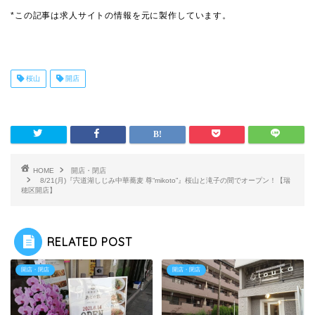
*この記事は求人サイトの情報を元に製作しています。
桜山
開店
HOME
開店・閉店
8/21(月)『宍道湖しじみ中華蕎麦 尊“mikoto”』桜山と滝子の間でオープン！【瑞
穂区開店】
RELATED POST
開店・閉店
開店・閉店