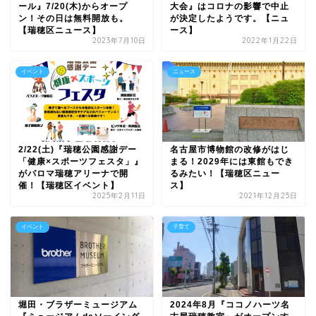
ール』7/20(木)からオープ
大会』はコロナの影響で中止
ン！その日は無料開放も。
が決定したようです。【ニュ
【瑞穂区ニュース】
ース】
2023年7月10日
2022年1月22日
イベント
ニュース
2/22(土)『瑞穂公園感謝デー
名古屋市博物館の改修がはじ
「健康×スポーツフェスタ」』
まる！2029年には東館もでき
がパロマ瑞穂アリーナで開
るみたい！【瑞穂区ニュー
催！【瑞穂区イベント】
ス】
2025年2月11日
2021年12月25日
イベント
子育て
堀田・ブラザーミュージアム
2024年8月『ココノハーツ名