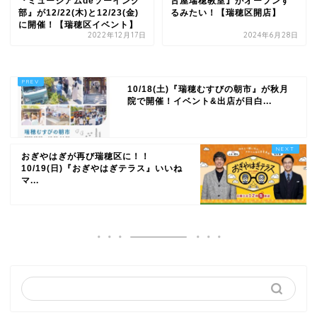
『ミュージアムdeソーイング
古屋瑞穂教室』がオープンす
部』が12/22(木)と12/23(金)
るみたい！【瑞穂区開店】
に開催！【瑞穂区イベント】
2022年12月17日
2024年6月28日
10/18(土)『瑞穂むすびの朝市』が秋月
院で開催！イベント&出店が目白...
おぎやはぎが再び瑞穂区に！！
10/19(日)『おぎやはぎテラス』いいね
マ...