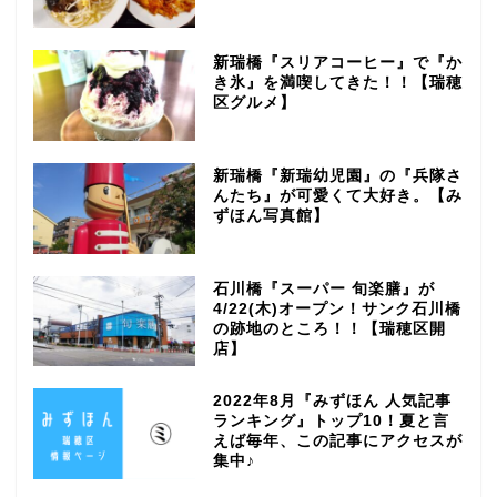
新瑞橋『スリアコーヒー』で『か
き氷』を満喫してきた！！【瑞穂
区グルメ】
新瑞橋『新瑞幼児園』の『兵隊さ
んたち』が可愛くて大好き。【み
ずほん写真館】
石川橋『スーパー 旬楽膳』が
4/22(木)オープン！サンク石川橋
の跡地のところ！！【瑞穂区開
店】
2022年8月『みずほん 人気記事
ランキング』トップ10！夏と言
えば毎年、この記事にアクセスが
集中♪