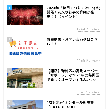
3
2024年「熱田まつり」は6/5(水)
開催！花火や行事の詳細が発
表！！【イベント】
174490
view
4
情報提供・お問い合わせはこち
ら！！
116599
view
5
【開店】瑞穂区の高級スーパー
『サポーレ』が2021年に熱田区
で新しくオープンするみたい♪
114952
view
6
4/29(水)イオンモール新瑞橋
『FUTURE SUIT