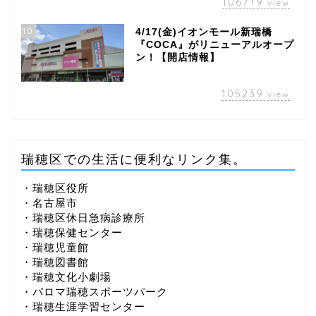
106719
view
10
4/17(金)イオンモール新瑞橋
『COCA』がリニューアルオープ
ン！【開店情報】
105239
view
瑞穂区での生活に便利なリンク集。
・瑞穂区役所
・名古屋市
・瑞穂区休日急病診療所
・瑞穂保健センター
・瑞穂児童館
・瑞穂図書館
・瑞穂文化小劇場
・パロマ瑞穂スポーツパーク
・瑞穂生涯学習センター