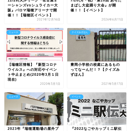
12/28(火)Fリーグ『名古屋オ
7/20(月・祝)『第10回 あらた
ーシャンズvsシュライカー大
まばし大盆踊り大会』が開
阪』パロマ瑞穂アリーナで開
催！！【イベント】
催！！【瑞穂区イベント】
2021年12月16日
2026年6月11日
ニュース
クイズみずほん
【瑞穂区情報】『新型コロナ
豊岡小学校の校庭にあるもの
ウイルス』への対応やイベン
ってなーんだ！？【クイズみ
ト中止まとめ(2020年3月１日
ずほん】
現在)
2020年3月1日
2021年5月17日
ニュース
イベント
2023年『瑞穂運動場の屋外プ
『2022なごやカップミニ駅伝