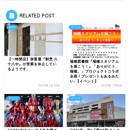
RELATED POST
瑞穂区
イベント
【一時閉店】弥富通『割烹 八
瑞穂図書館『瑞穂スタジアム
十八や』が営業を休止してい
を描こう！』「ありがとう、
るようです。
瑞穂。」プロジェクトコラボ
企画！プレゼントもあるみた
い♪【イベント】
2020年3月10日
2020年11月6日
イベント
イベント