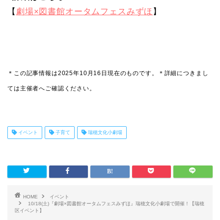
【
劇場×図書館オータムフェスみずほ
】
＊この記事情報は2025年10月16日現在のものです。
＊詳細につきまし
ては主催者へご確認ください。
イベント
子育て
瑞穂文化小劇場
HOME
イベント
10/18(土)『劇場×図書館オータムフェスみずほ』瑞穂文化小劇場で開催！【瑞穂
区イベント】