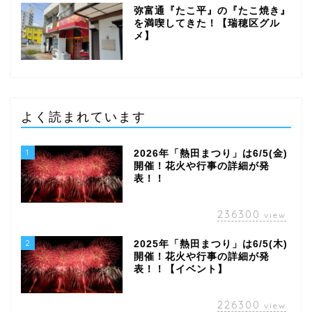
弥富通『たこ平』の『たこ焼き』
を満喫してきた！【瑞穂区グル
メ】
よく読まれています
1
2026年「熱田まつり」は6/5(金)
開催！花火や行事の詳細が発
表！！
236300
view
2
2025年「熱田まつり」は6/5(木)
開催！花火や行事の詳細が発
表！！【イベント】
226300
view