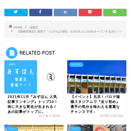
HOME
瑞穂区
【瑞穂区開店】堀田で『えびそば 緋彩』が2019.11.13(水)オープンするみたい♪
RELATED POST
瑞穂区
イベント
2021年11月『みずほん 人気
【イベント】元旦！パロマ瑞
記事ランキング』トップ10！
穂スタジアムで『走り初め』
街に大きな変化が生まれる！
選手の気分を味わえる貴重な
あの記事がトップに。
チャンスです♪
2021年12月8日
2019年12月23日
グルメ
グルメ