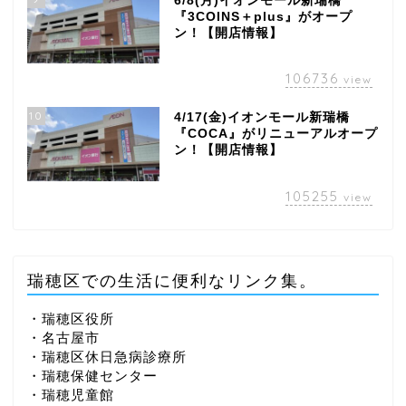
6/8(月)イオンモール新瑞橋
『3COINS＋plus』がオープ
ン！【開店情報】
106736
view
10
4/17(金)イオンモール新瑞橋
『COCA』がリニューアルオープ
ン！【開店情報】
105255
view
瑞穂区での生活に便利なリンク集。
・瑞穂区役所
・名古屋市
・瑞穂区休日急病診療所
・瑞穂保健センター
・瑞穂児童館