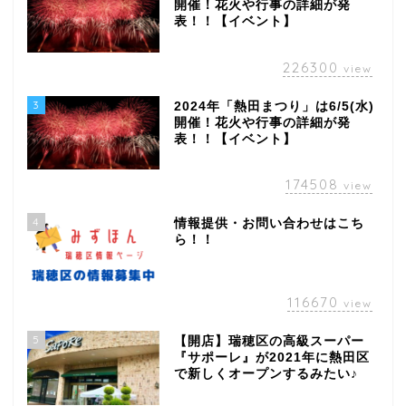
開催！花火や行事の詳細が発
表！！【イベント】
226300
view
3
2024年「熱田まつり」は6/5(水)
開催！花火や行事の詳細が発
表！！【イベント】
174508
view
4
情報提供・お問い合わせはこち
ら！！
116670
view
5
【開店】瑞穂区の高級スーパー
『サポーレ』が2021年に熱田区
で新しくオープンするみたい♪