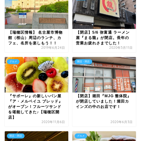
【瑞穂区情報】 名古屋市博物
【閉店】5/6 弥富通 ラーメン
館（桜山）周辺のランチ、カ
屋『まる龍』が閉店。長年の
フェ、名所を楽しもう！！
営業お疲れさまでした！
2019年6月24日
2020年5月11日
グルメ
開店・閉店
『サポーレ』の新しいパン屋
【閉店】堀田『MJG 整体院』
『ア・メルベイユ ブレッド』
が閉店していました！堀田カ
がオープン！フルーツサンド
インズの中のお店です！
を堪能してきた♪【瑞穂区開
店】
2020年11月6日
2020年6月3日
開店・閉店
グルメ