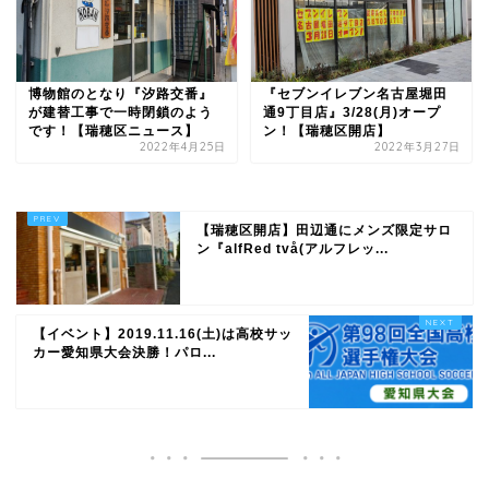
博物館のとなり『汐路交番』
『セブンイレブン名古屋堀田
が建替工事で一時閉鎖のよう
通9丁目店』3/28(月)オープ
です！【瑞穂区ニュース】
ン！【瑞穂区開店】
2022年4月25日
2022年3月27日
【瑞穂区開店】田辺通にメンズ限定サロ
ン『alfRed två(アルフレッ...
【イベント】2019.11.16(土)は高校サッ
カー愛知県大会決勝！パロ...