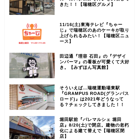
きた！！【瑞穂区グルメ】
11/16(土)東海テレビ『ちゃー
じ』で瑞穂区のあのケーキが取り
上げられるみたい！【瑞穂区ニュ
ース】
田辺通『理容 石田』の『デザイ
ンパーマ』の看板が可愛くて大好
き。【みずほん写真館】
そういえば…瑞穂運動場東駅
『GRAMPUS ROAD(グランパス
ロード)』は2021年どうなって
る？チェックしてきました！！
堀田駅前『パレマルシェ 堀田
店』8/20(土)で閉店。建物の老朽
化による建て替えで【瑞穂区閉
店】