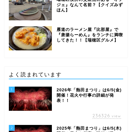
ジェ』なんて名前？【クイズみず
ほん】
雁道のラーメン屋『比那屋』で
『唐揚らーめん』をランチに満喫
してきた！！【瑞穂区グルメ】
よく読まれています
1
2026年「熱田まつり」は6/5(金)
開催！花火や行事の詳細が発
表！！
236326
view
2
2025年「熱田まつり」は6/5(木)