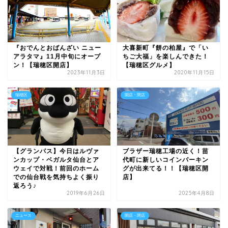
『おでんとおばんざい ニュー
大喜新町『餅の柏屋』で「い
アラタマ』11月中旬にオープ
ちご大福」を楽しんできた！
ン！【瑞穂区開店】
【瑞穂区グルメ】
2023年11月3日
2020年11月15日
瑞穂区
開店・閉店
【グランパス】今日はルヴァ
ブラザー瑞穂工場の近く！苗
ンカップ・ベガルタ仙台とア
代町に新しいコインパーキン
ウェイで対戦！前回のホーム
グが出来てる！！【瑞穂区開
での仙台戦を気持ちよく振り
店】
返ろう♪
2019年6月26日
2025年4月8日
ニュース
開店・閉店