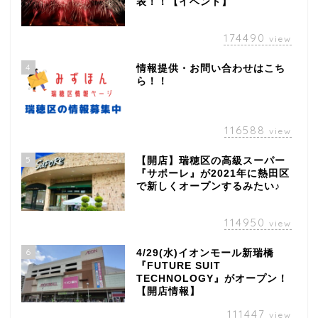
表！！【イベント】
174490
view
4
情報提供・お問い合わせはこち
ら！！
116588
view
5
【開店】瑞穂区の高級スーパー
『サポーレ』が2021年に熱田区
で新しくオープンするみたい♪
114950
view
6
4/29(水)イオンモール新瑞橋
『FUTURE SUIT
TECHNOLOGY』がオープン！
【開店情報】
111447
view