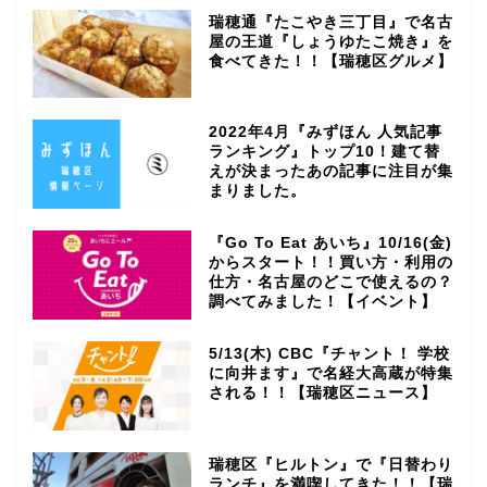
瑞穂通『たこやき三丁目』で名古
屋の王道『しょうゆたこ焼き』を
食べてきた！！【瑞穂区グルメ】
2022年4月『みずほん 人気記事
ランキング』トップ10！建て替
えが決まったあの記事に注目が集
まりました。
『Go To Eat あいち』10/16(金)
からスタート！！買い方・利用の
仕方・名古屋のどこで使えるの？
調べてみました！【イベント】
5/13(木) CBC『チャント！ 学校
に向井ます』で名経大高蔵が特集
される！！【瑞穂区ニュース】
瑞穂区『ヒルトン』で『日替わり
ランチ』を満喫してきた！！【瑞