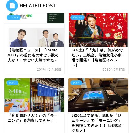
RELATED POST
ニュース
イベント
【瑞穂区ニュース】『Radio
5/3(土)『「九十歳。何がめで
NEO』の前にものすごい数の
たい」上映会』瑞穂文化小劇
人が！！すごい人気ですね♪
場で開催！【瑞穂区イベン
ト】
2019年12月28日
2025年3月17日
グルメ
グルメ
『和食麺処サガミ』の『モー
8/20(土)で閉店。堀田駅『ジ
ニング』を満喫してきた！！
ュラーレ』で「モーニング」
を満喫してきた！！【瑞穂区
グルメ】