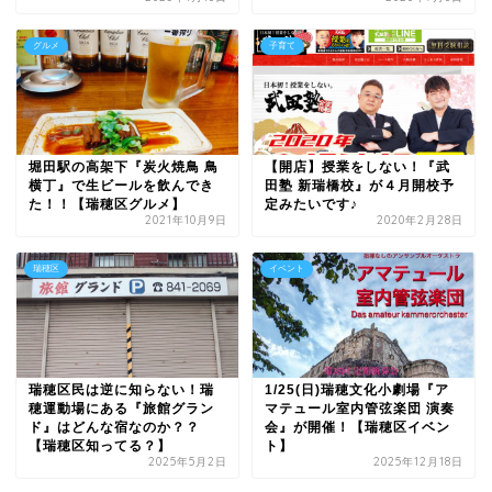
グルメ
子育て
堀田駅の高架下『炭火焼鳥 鳥
【開店】授業をしない！『武
横丁』で生ビールを飲んでき
田塾 新瑞橋校』が４月開校予
た！！【瑞穂区グルメ】
定みたいです♪
2021年10月9日
2020年2月28日
瑞穂区
イベント
瑞穂区民は逆に知らない！瑞
1/25(日)瑞穂文化小劇場『ア
穂運動場にある『旅館グラン
マテュール室内管弦楽団 演奏
ド』はどんな宿なのか？？
会』が開催！【瑞穂区イベン
【瑞穂区知ってる？】
ト】
2025年5月2日
2025年12月18日