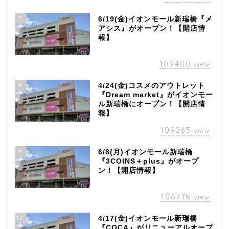
7
6/19(金)イオンモール新瑞橋『メ
アシス』がオープン！【開店情
報】
109400
view
8
4/24(金)コスメのアウトレット
『Dream market』がイオンモー
ル新瑞橋にオープン！【開店情
報】
109263
view
9
6/8(月)イオンモール新瑞橋
『3COINS＋plus』がオープ
ン！【開店情報】
106718
view
10
4/17(金)イオンモール新瑞橋
『COCA』がリニューアルオープ