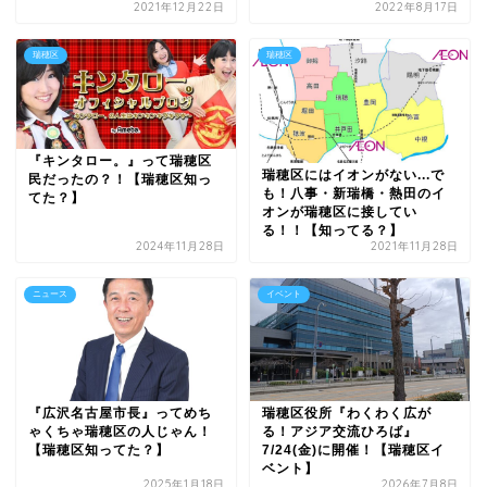
2021年12月22日
2022年8月17日
瑞穂区
瑞穂区
『キンタロー。』って瑞穂区
瑞穂区にはイオンがない...で
民だったの？！【瑞穂区知っ
も！八事・新瑞橋・熱田のイ
てた？】
オンが瑞穂区に接してい
る！！【知ってる？】
2024年11月28日
2021年11月28日
ニュース
イベント
『広沢名古屋市長』ってめち
瑞穂区役所『わくわく広が
ゃくちゃ瑞穂区の人じゃん！
る！アジア交流ひろば』
【瑞穂区知ってた？】
7/24(金)に開催！【瑞穂区イ
ベント】
2025年1月18日
2026年7月8日