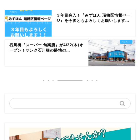
３年目突入！『みずほん 瑞穂区情報ペー
ジ』を今後ともよろしくお願いします...
石川橋『スーパー 旬楽膳』が4/22(木)オ
ープン！サンク石川橋の跡地の...