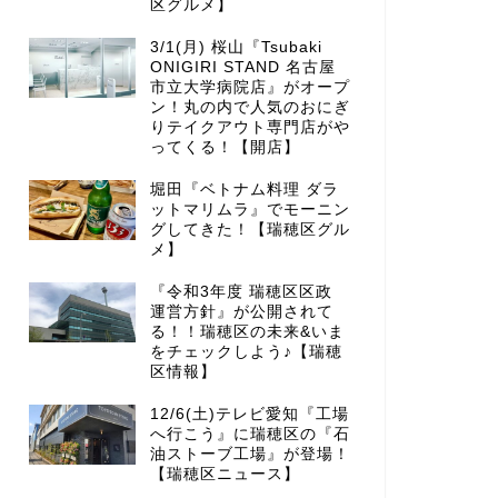
区グルメ】
3/1(月) 桜山『Tsubaki
ONIGIRI STAND 名古屋
市立大学病院店』がオープ
ン！丸の内で人気のおにぎ
りテイクアウト専門店がや
ってくる！【開店】
堀田『ベトナム料理 ダラ
ットマリムラ』でモーニン
グしてきた！【瑞穂区グル
メ】
『令和3年度 瑞穂区区政
運営方針』が公開されて
る！！瑞穂区の未来&いま
をチェックしよう♪【瑞穂
区情報】
12/6(土)テレビ愛知『工場
へ行こう』に瑞穂区の『石
油ストーブ工場』が登場！
【瑞穂区ニュース】