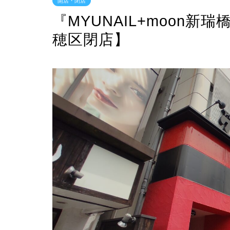
開店・閉店
『MYUNAIL+moon
穂区閉店】