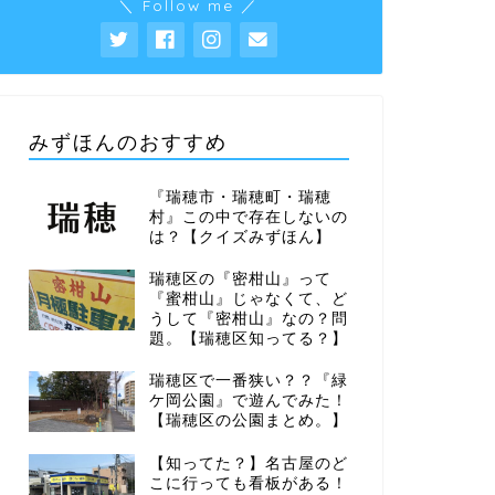
＼ Follow me ／
みずほんのおすすめ
『瑞穂市・瑞穂町・瑞穂
村』この中で存在しないの
は？【クイズみずほん】
瑞穂区の『密柑山』って
『蜜柑山』じゃなくて、ど
うして『密柑山』なの？問
題。【瑞穂区知ってる？】
瑞穂区で一番狭い？？『緑
ケ岡公園』で遊んでみた！
【瑞穂区の公園まとめ。】
【知ってた？】名古屋のど
こに行っても看板がある！