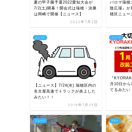
夏の甲子園予選2022愛知大会が
パロマ瑞穂
7/2(土)開幕！開会式は瑞穂・決勝
陰広場』が1
は岡崎で開催【ニュース】
穂区ニュー
2022年7月2日
ニュース
ニュース
『KYORA
月10日か
【ニュース】7/24(水) 瑞穂区内の
てるみたい
名古屋高速でトラックが炎上した
みたい！！
2019年7月25日
ニュース
グルメ