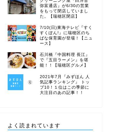
クリーニング屋『白洋舎
弥富通店』が6/30の営業
をもって閉店していまし
た。【瑞穂区閉店】
7/10(日)東海テレビ『すく
すくぽん!』に瑞穂区のち
ばな保育園が登場！【ニュ
ース】
石川橋『中国料理 長江』
で『五目ラーメン』を堪
能！！【瑞穂区グルメ】
2021年7月『みずほん 人
気記事ランキング』 トッ
プ10！１位はこの季節に
大注目のあの記事！！
よく読まれています