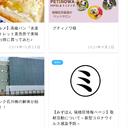
ルメ】高級パン『永楽
プティノワ様
トレット直売所で美味
お得に買ってみた♪
2019年10月23日
2021年9月2日
瑞穂区
ンク石川橋の解体が始
！！
【みずほん 瑞穂区情報ページ】取
材活動について～新型コロナウイ
ルス感染予防～