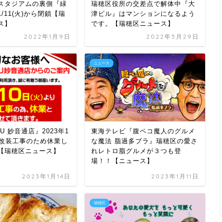
スタジアムの裏側『緑
瑞穂区役所の交差点で解体中『大
/11(火)から閉鎖【瑞
津ビル』はマンションになるよう
ス】
です。【瑞穂区ニュース】
2022年1月9日
2022年5月29日
ニュース
KU 妙音通店』2023年1
東海テレビ『腹ペコ魔人のグルメ
ら改装工事のため休業し
な魔法 脂過多ブラ』瑞穂区の愛さ
【瑞穂区ニュース】
れレトロ脂グルメが３つも登
場！！【ニュース】
2023年1月14日
2023年1月11日
瑞穂区