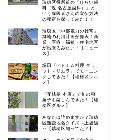
瑞穂区役所前の『ひらい歯
科（現 名古屋歯科）』と
いう歯医者さんの宣伝方法
の秘密を探ってみた！！
瑞穂区『中部電力の社宅』
跡地の利用計画が発表！商
業・医療・福祉・住宅地区
が出来るみたい！【ニュー
ス】
堀田『ベトナム料理 ダラ
ットマリムラ』でモーニン
グしてきた！【瑞穂区グル
メ】
『花桔梗 本店』で旬の和
菓子を楽しんできた！【瑞
穂区グルメ】
あなたは読めますか？瑞穂
区難読地名クイズ～上級編
～【瑞穂区知ってた？】