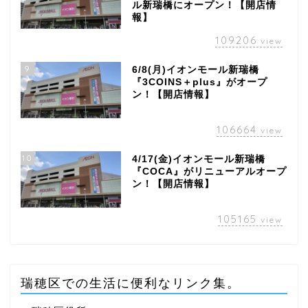
ル新瑞橋にオープン！【開店情
報】
109206
view
9
6/8(月)イオンモール新瑞橋
『3COINS＋plus』がオープ
ン！【開店情報】
106664
view
10
4/17(金)イオンモール新瑞橋
『COCA』がリニューアルオープ
ン！【開店情報】
105165
view
瑞穂区での生活に便利なリンク集。