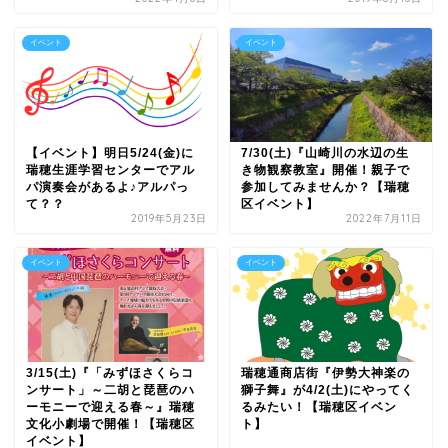
イベント
イベント
【イベント】明日5/24(金)に
7/30(土)『山崎川の水辺の生
瑞穂生涯学習センターでアル
き物観察教室』開催！親子で
パ演奏会があるよ♪アルパっ
参加してみませんか？【瑞穂
て？？
区イベント】
2019年5月23日
2022年7月11日
イベント
イベント
3/15(土)『「みずほさくらコ
瑞穂通商店街『伊勢大神楽の
ンサート」～二胡と琵琶のハ
獅子舞』が4/2(土)にやってく
ーモニーで迎える春～』瑞穂
るみたい！【瑞穂区イベン
文化小劇場で開催！【瑞穂区
ト】
イベント】