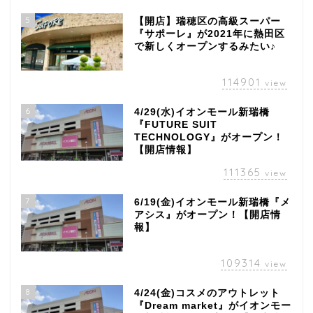
5
【開店】瑞穂区の高級スーパー
『サポーレ』が2021年に熱田区
で新しくオープンするみたい♪
114901
view
6
4/29(水)イオンモール新瑞橋
『FUTURE SUIT
TECHNOLOGY』がオープン！
【開店情報】
111365
view
7
6/19(金)イオンモール新瑞橋『メ
アシス』がオープン！【開店情
報】
109314
view
8
4/24(金)コスメのアウトレット
『Dream market』がイオンモー