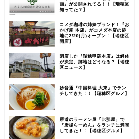
画』が公開されてる！！【瑞穂区
知ってた？】
コメダ珈琲の姉妹ブランド！『お
かげ庵 本店』がコメダ本店の跡
地に2/20(月)オープン！【瑞穂区
開店】
閉店した『瑞穂甲羅本店』は解体
が決定。跡地はどうなる？【瑞穂
区ニュース】
妙音通『中国料理 大東』でラン
チしてきた！！【瑞穂区グルメ】
雁道のラーメン屋『比那屋』で
『唐揚らーめん』をランチに満喫
してきた！！【瑞穂区グルメ】