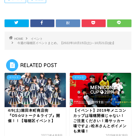
HOME
イベント
今週の瑞穂区イベントまとめ。【2022年10月15日(土)～10月21日(金)】
RELATED POST
イベント
イベント
4/9(土)堀田本町商店街
【イベント】2019年メニコン
『OS☆Uトーク＆ライブ』開
カップは瑞穂開催じゃない！
催！！【瑞穂区イベント】
ご注意ください！港サッカー
場ですよ♪松木さんとボイメン
も来場！
2022年4月8日
2019年8月18日