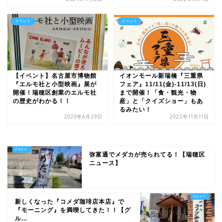
イベント
イベント
【イベント】名古屋市博物館
イオンモール新瑞橋『三重県
『エルモ社と小型映画』展が
フェア』11/11(金)-11/13(日)
開催！瑞穂区創業のエルモ社
まで開催！「食・観光・物
の歴史がわかる！！
産」と「クイズショー」もあ
るみたい！
2020年6月29日
2022年11月11日
弥富通でメダカが売られてる！【瑞穂区
ニュース】
新しくなった『コメダ珈琲店本店』で
『モーニング』を満喫してきた！！【グ
ル...