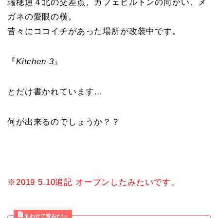
瑞穂通４北の交差点、カフェヒルトンの向かい、メ
ガネの愛眼の横。
昔々にココイチがあった場所が改装中です。
『
Kitchen 3
』
とだけ書かれています…
何が出来るのでしょうか？？
※2019 5.10追記 オープンしたみたいです。