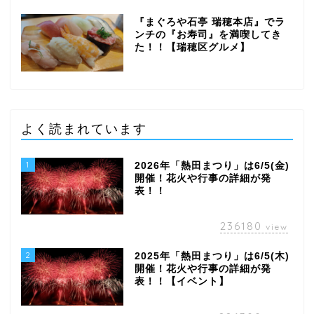
『まぐろや石亭 瑞穂本店』でラ
ンチの『お寿司』を満喫してき
た！！【瑞穂区グルメ】
よく読まれています
1
2026年「熱田まつり」は6/5(金)
開催！花火や行事の詳細が発
表！！
236180
view
2
2025年「熱田まつり」は6/5(木)
開催！花火や行事の詳細が発
表！！【イベント】