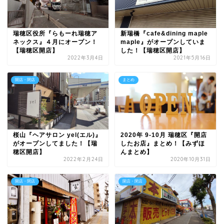
瑞穂区役所『らもーれ瑞穂ア
新瑞橋『cafe&dining maple
ネックス』４月にオープン！
maple』がオープンしていま
【瑞穂区開店】
した！【瑞穂区開店】
2022年3月4日
2021年5月16日
開店・閉店
まとめ
桜山『ヘアサロン yel(エル)』
2020年 9-10月 瑞穂区『開店
がオープンしてました！【瑞
したお店』まとめ！【みずほ
穂区開店】
んまとめ】
2022年2月24日
2020年10月31日
開店・閉店
開店・閉店