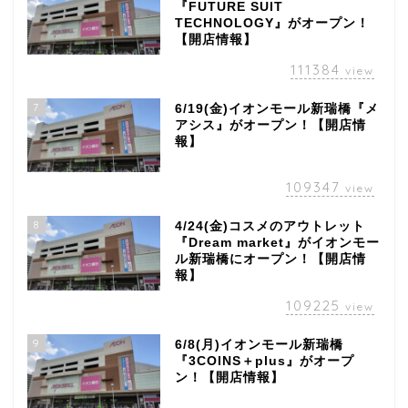
『FUTURE SUIT
TECHNOLOGY』がオープン！
【開店情報】
111384
view
7
6/19(金)イオンモール新瑞橋『メ
アシス』がオープン！【開店情
報】
109347
view
8
4/24(金)コスメのアウトレット
『Dream market』がイオンモー
ル新瑞橋にオープン！【開店情
報】
109225
view
9
6/8(月)イオンモール新瑞橋
『3COINS＋plus』がオープ
ン！【開店情報】