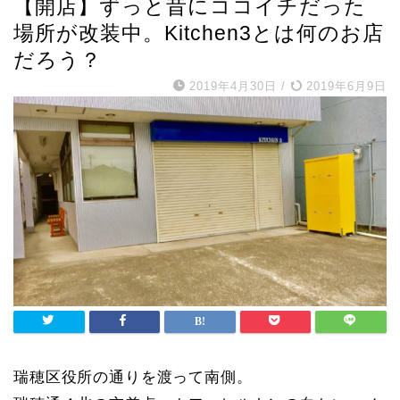
【開店】ずっと昔にココイチだった
場所が改装中。Kitchen3とは何のお店
だろう？
2019年4月30日
/
2019年6月9日
瑞穂区役所の通りを渡って南側。