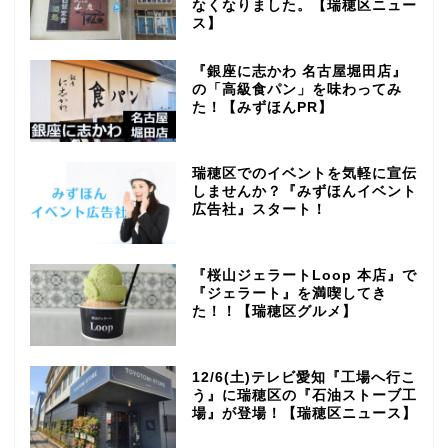
なくなりました。【瑞穂区ニュー
ス】
『銀座に志かわ 名古屋堀田店』
の「高級食パン」を味わってみ
た！【みずほんPR】
瑞穂区でのイベントを気軽に宣伝
しませんか？『みずほんイベント
広告社』スタート！
『桜山ジェラートLoop 本店』で
『ジェラート』を満喫してき
た！！【瑞穂区グルメ】
12/6(土)テレビ愛知『工場へ行こ
う』に瑞穂区の『石油ストーブ工
場』が登場！【瑞穂区ニュース】