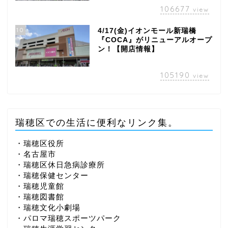
106677
view
10
4/17(金)イオンモール新瑞橋
『COCA』がリニューアルオープ
ン！【開店情報】
105190
view
瑞穂区での生活に便利なリンク集。
・瑞穂区役所
・名古屋市
・瑞穂区休日急病診療所
・瑞穂保健センター
・瑞穂児童館
・瑞穂図書館
・瑞穂文化小劇場
・パロマ瑞穂スポーツパーク