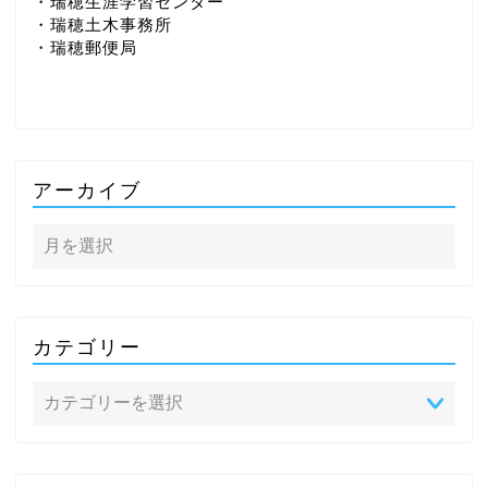
・瑞穂生涯学習センター
・瑞穂土木事務所
・瑞穂郵便局
アーカイブ
カテゴリー