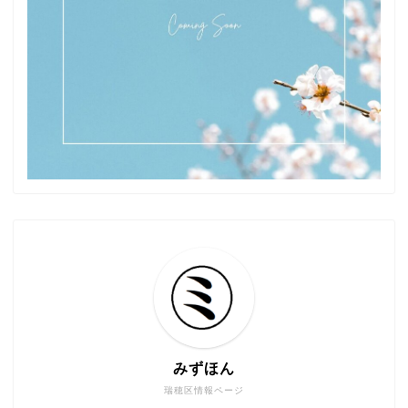
みずほん
瑞穂区情報ページ