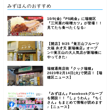
みずほんのおすすめ
10/9(金)『PS純金』に瑞穂区
『三河屋の味噌カツ』が登場！！
見てたら食べたくなる♪
【開店】9/25『覚王山フルーツ
大福 弁才天 新瑞橋店』オープ
ン!!覚王山の大人気店が新瑞橋に
やってきた♪
瑞穂通商店街『クック瑞穂』
2023年2月14日(火)で閉店！【瑞
穂区ニュース】
『みずほん』Facebookグループ
を開設！！『しょうわん』『ちく
さん』もまとめて情報が読めます
♪【ニュース】