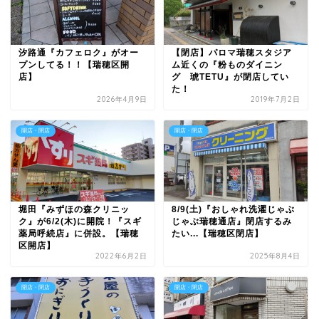
汐路通『カフェロク』がオー
【閉店】パロマ瑞穂スタジア
プンしてる！！【瑞穂区開
ム近くの『粉ものダイニン
店】
グ 琥TETU』が閉店してい
た！
2026年4月9日
2019年7月2日
開店・閉店
開店・閉店
堀田『みずほの森クリニッ
8/9(土)『おしゃれ洗濯じゃぶ
ク』が6/2(木)に開院！『スギ
じゃぶ瑞穂通店』閉店するみ
薬局呼続店』に併設。【瑞穂
たい...【瑞穂区閉店】
区開店】
2022年6月2日
2025年8月4日
開店・閉店
開店・閉店