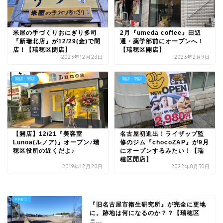
米屋の手づくりおにぎり多司
2月『umeda coffee』田辺
『新瑞北店』が12/29(金)で閉
通・薬学部前にオープンへ！
店！【瑞穂区閉店】
【瑞穂区開店】
2023年12月23日
2023年2月9日
開店・閉店
開店・閉店
【開店】12/21『美容室
名古屋初進出！ライザップ監
Lunoa(ルノア)』オープン♪瑞
修のジム『chocoZAP』が9月
穂区役所の近くだよ♪
にオープンするみたい！【瑞
穂区開店】
2019年12月20日
2022年8月30日
『旧名古屋市衛生研究所』が完全に更地
に。跡地は何になるのか？？【瑞穂区
ニ...