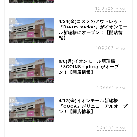
109308
view
8
4/24(金)コスメのアウトレット
『Dream market』がイオンモー
ル新瑞橋にオープン！【開店情
報】
109203
view
9
6/8(月)イオンモール新瑞橋
『3COINS＋plus』がオープ
ン！【開店情報】
106661
view
10
4/17(金)イオンモール新瑞橋
『COCA』がリニューアルオープ
ン！【開店情報】
105164
view