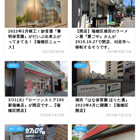
2022年2月竣工！妙音通『黎
【閉店】瑞穂区堀田のラーメ
明保育園』がだいぶ出来上が
ン屋『愛ごや』さんが
ってきてる！【瑞穂区ニュー
2019.10.27で閉店、刈谷市へ
ス】
移転するそうです。
2022年2月9日
2019年10月12日
瑞穂区
子育て
3/31(火)『ローソンストア100
堀田『はな保育園 ほりた通』
新瑞橋店』が閉店です...【瑞
2023年4月に開園！【瑞穂区
穂区閉店】
開店】
2026年3月29日
2022年11月22日
開店・閉店
瑞穂区