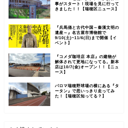
事がスタート！現場を見に行って
きました！！【瑞穂区ニュース】
『兵馬俑と古代中国～秦漢文明の
遺産～』名古屋市博物館で
9/10(土)~11/6(日)まで開催【イ
ベント】
『コメダ珈琲店 本店』の建物が
解体されて更地になってる。新本
店は10/7(金)オープン！！【ニュ
ース】
パロマ瑞穂野球場の横にある『タ
ータン』で思いっきり走ってみ
た！【瑞穂区知ってる？】