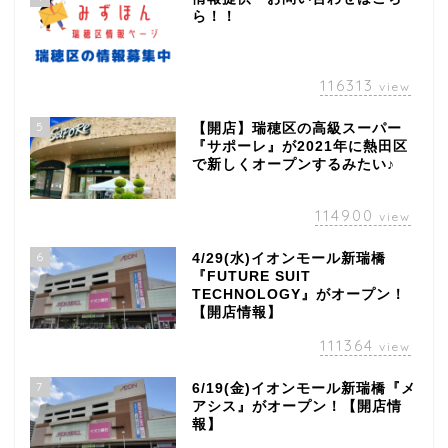
ら！！
116313
view
5
【開店】瑞穂区の高級スーパー
『サポーレ』が2021年に熱田区
で新しくオープンするみたい♪
114900
view
6
4/29(水)イオンモール新瑞橋
『FUTURE SUIT
TECHNOLOGY』がオープン！
【開店情報】
111364
view
7
6/19(金)イオンモール新瑞橋『メ
アシス』がオープン！【開店情
報】