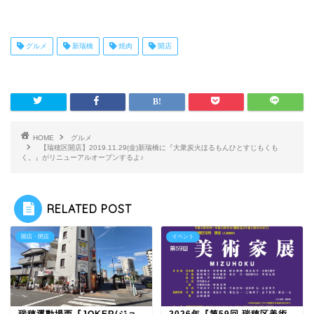
グルメ
新瑞橋
焼肉
開店
HOME
グルメ
【瑞穂区開店】2019.11.29(金)新瑞橋に『大衆炭火ほるもんひとすじもくも
く。』がリニューアルオープンするよ♪
RELATED POST
開店・閉店
イベント
瑞穂運動場西『JOKER(ジョ
2026年『第59回 瑞穂区美術