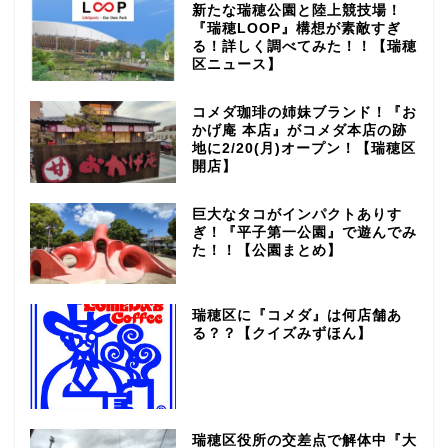
新たな瑞穂公園と陸上競技場！
『瑞穂LOOP』構想が素敵すぎ
る！詳しく調べてみた！！【瑞穂
区ニュース】
コメダ珈琲の姉妹ブランド！『お
かげ庵 本店』がコメダ本店の跡
地に2/20(月)オープン！【瑞穂区
開店】
巨大なタコがインパクトありす
ぎ！『平子第一公園』で遊んでみ
た！！【公園まとめ】
瑞穂区に『コメダ』は何店舗あ
る？？【クイズみずほん】
瑞穂区役所の交差点で解体中『大