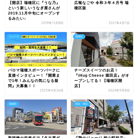
【開店】瑞穂区に『うな乃』
広報なごや 令和３年４月号 瑞
という新しいうなぎ屋さんが
穂区版
2019.11月中旬にオープンす
るみたい♪
2019年11月8日
2021年4月1日
ニュース
瑞穂区
パロマ瑞穂スポーツパークに
チーズスイーツのお店！
直接インタビュー！『開業ま
『iHug Cheese 堀田店』がオ
で1年！みんなの気になる疑
ープンしてる！【瑞穂区開
問』大募集！！
店】
2025年4月26日
2024年9月8日
瑞穂区
開店・閉店