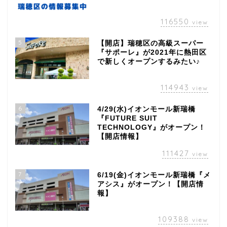
116550
view
5
【開店】瑞穂区の高級スーパー
『サポーレ』が2021年に熱田区
で新しくオープンするみたい♪
114943
view
6
4/29(水)イオンモール新瑞橋
『FUTURE SUIT
TECHNOLOGY』がオープン！
【開店情報】
111427
view
7
6/19(金)イオンモール新瑞橋『メ
アシス』がオープン！【開店情
報】
109388
view