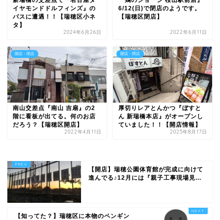
新瑞橋の交差点で『名古屋ダ
『鶏のジョージ 桜山駅前店』
イヤモンドドルフィンズ』の
6/12(日)で閉店のようです。
バスに遭遇！！【瑞穂区小ネ
【瑞穂区閉店】
タ】
2024年6月26日
2022年6月11日
開店・閉店
開店・閉店
南山交差点『南山 吉扇』の2
厚切りレアとんかつ『ぼすと
階に看板が出てる。何のお店
ん 新瑞橋本店』がオープンし
だろう？【瑞穂区開店】
ていました！！【開店情報】
2022年4月11日
2025年8月17日
【開店】瑞穂公園体育館が完成に向けて
進んでる♪12月には『親子工事現場見...
【知ってた？】瑞穂区に本物のペンギン