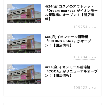
8
4/24(金)コスメのアウトレット
『Dream market』がイオンモー
ル新瑞橋にオープン！【開店情
報】
109254
view
9
6/8(月)イオンモール新瑞橋
『3COINS＋plus』がオープ
ン！【開店情報】
106704
view
10
4/17(金)イオンモール新瑞橋
『COCA』がリニューアルオープ
ン！【開店情報】
105222
view