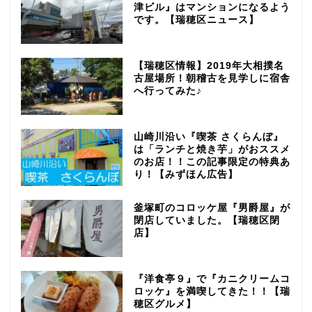
津ビル』はマンションになるよう
です。【瑞穂区ニュース】
【瑞穂区情報】2019年大相撲名
古屋場所！朝稽古を見学しに宿舎
へ行ってみた♪
山崎川沿い『喫茶 さくらんぼ』
は「ランチと焼き芋」がおススメ
のお店！！この記事限定の特典あ
り！【みずほん広告】
釜塚町のコロッケ屋『男爵屋』が
閉店していました。【瑞穂区閉
店】
『洋食亭９』で『カニクリームコ
ロッケ』を満喫してきた！！【瑞
穂区グルメ】