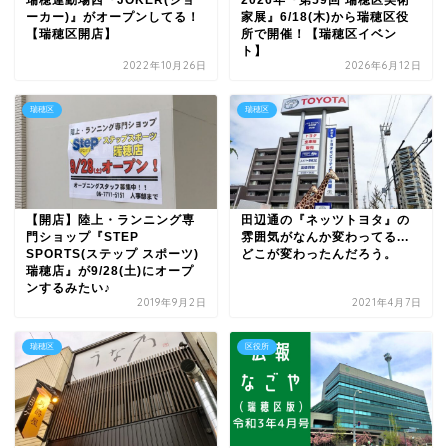
ーカー)』がオープンしてる！
家展』6/18(木)から瑞穂区役
【瑞穂区開店】
所で開催！【瑞穂区イベン
ト】
2022年10月26日
2026年6月12日
瑞穂区
瑞穂区
【開店】陸上・ランニング専
田辺通の『ネッツトヨタ』の
門ショップ『STEP
雰囲気がなんか変わってる...
SPORTS(ステップ スポーツ)
どこが変わったんだろう。
瑞穂店』が9/28(土)にオープ
ンするみたい♪
2019年9月2日
2021年4月7日
瑞穂区
区役所