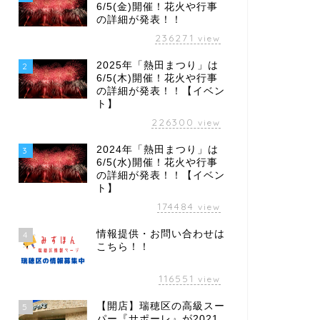
6/5(金)開催！花火や行事
の詳細が発表！！
236271
view
2025年「熱田まつり」は
2
6/5(木)開催！花火や行事
の詳細が発表！！【イベン
ト】
226300
view
2024年「熱田まつり」は
3
6/5(水)開催！花火や行事
の詳細が発表！！【イベン
ト】
174484
view
情報提供・お問い合わせは
4
こちら！！
116551
view
【開店】瑞穂区の高級スー
5
パー『サポーレ』が2021