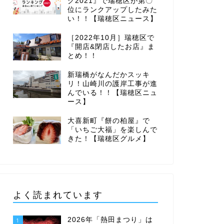
グ2021』で瑞穂区が第〇
位にランクアップしたみた
い！！【瑞穂区ニュース】
［2022年10月］瑞穂区で
『開店&閉店したお店』ま
とめ！！
新瑞橋がなんだかスッキ
リ！山崎川の護岸工事が進
んでいる！！【瑞穂区ニュ
ース】
大喜新町『餅の柏屋』で
「いちご大福」を楽しんで
きた！【瑞穂区グルメ】
よく読まれています
2026年「熱田まつり」は
1