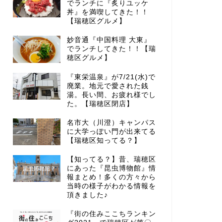
でランチに『炙りユッケ
丼』を満喫してきた！！
【瑞穂区グルメ】
妙音通『中国料理 大東』
でランチしてきた！！【瑞
穂区グルメ】
『東栄温泉』が7/21(水)で
廃業。地元で愛された銭
湯。長い間、お疲れ様でし
た。【瑞穂区閉店】
名市大（川澄）キャンパス
に大学っぽい門が出来てる
【瑞穂区知ってる？】
【知ってる？】昔、瑞穂区
にあった『昆虫博物館』情
報まとめ！多くの方々から
当時の様子がわかる情報を
頂きました♪
『街の住みここちランキン