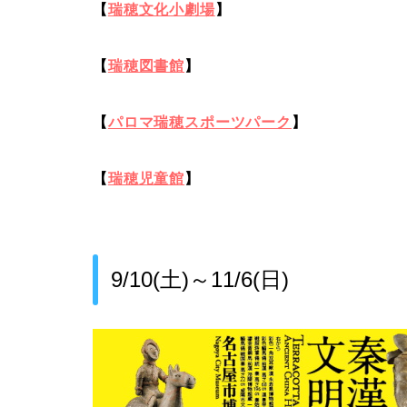
【
瑞穂文化小劇場
】
【
瑞穂図書館
】
【
パロマ瑞穂スポーツパーク
】
【
瑞穂児童館
】
9/10(土)～11/6(日)