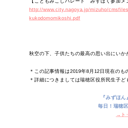
【こどもみこしパレード みずほく参加メ
http://www.city.nagoya.jp/mizuho/cmsfil
kukodomomikoshi.pdf
秋空の下、子供たちの最高の思い出にいか
＊この記事情報は2019年8月12日現在のも
＊詳細につきましては瑞穂区役所民生子ど
『みずほん
毎日！
瑞穂
→ト