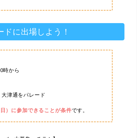
ードに出場しよう！
10時から
、大津通をパレード
土曜日）に参加できることが条件
です。