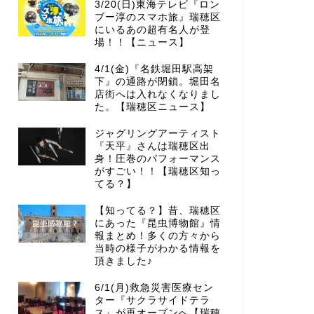
3/20(日)東海テレビ『ロン
ブー淳のスマホ旅』瑞穂区
にいるあの超有名人が登
場！！【ニュース】
4/1(金)『名鉄堀田駅高架
下』の通路が閉鎖。堀田名
店街へは入れなくなりまし
た。【瑞穂区ニュース】
ジャグリングアーティスト
『天平』さんは瑞穂区出
身！圧巻のパフォーマンス
がすごい！！【瑞穂区知っ
てる？】
【知ってる？】昔、瑞穂区
にあった『昆虫博物館』情
報まとめ！多くの方々から
当時の様子がわかる情報を
頂きました♪
6/1(月)救急災害医療セン
ター『サクラサイドテラ
ス』が再オープンへ【瑞穂