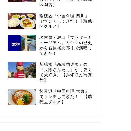
区開店】
瑞穂区『中国料理 四川』
でランチしてきた！【瑞穂
区グルメ】
名古屋・堀田『ブラザーミ
ュージアム』ミシンの歴史
から石原裕次郎まで満喫し
てきた！！
新瑞橋『新瑞幼児園』の
『兵隊さんたち』が可愛く
て大好き。【みずほん写真
館】
妙音通『中国料理 大東』
でランチしてきた！！【瑞
穂区グルメ】