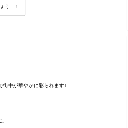
しょう！！
で街中が華やかに彩られます♪
に,