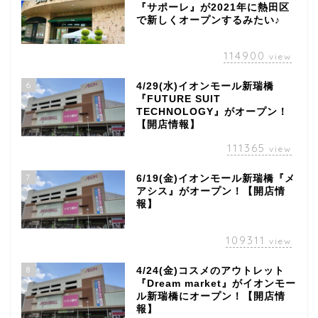
『サポーレ』が2021年に熱田区
で新しくオープンするみたい♪
114900
view
6
4/29(水)イオンモール新瑞橋
『FUTURE SUIT
TECHNOLOGY』がオープン！
【開店情報】
111365
view
7
6/19(金)イオンモール新瑞橋『メ
アシス』がオープン！【開店情
報】
109311
view
8
4/24(金)コスメのアウトレット
『Dream market』がイオンモー
ル新瑞橋にオープン！【開店情
報】