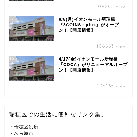
109205
view
9
6/8(月)イオンモール新瑞橋
『3COINS＋plus』がオープ
ン！【開店情報】
106663
view
10
4/17(金)イオンモール新瑞橋
『COCA』がリニューアルオープ
ン！【開店情報】
105165
view
瑞穂区での生活に便利なリンク集。
・瑞穂区役所
・名古屋市