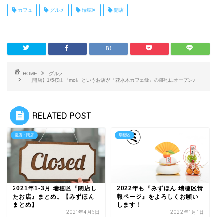
カフェ
グルメ
瑞穂区
開店
HOME
グルメ
【開店】1/5桜山『moi』というお店が『花水木カフェ飯』の跡地にオープン♪
RELATED POST
開店・閉店
瑞穂区
2021年1-3月 瑞穂区『閉店し
2022年も『みずほん 瑞穂区情
たお店』まとめ。【みずほん
報ページ』をよろしくお願い
まとめ】
します！
2021年4月5日
2022年1月1日