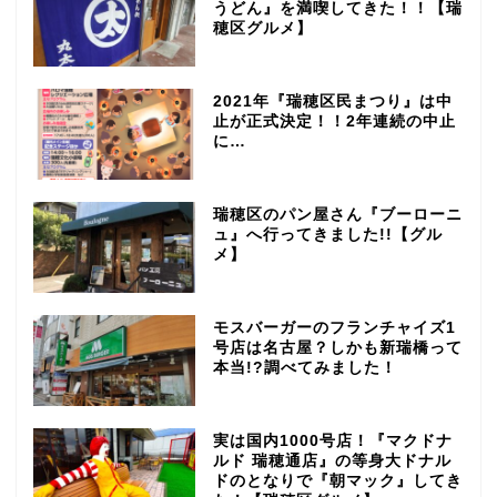
うどん』を満喫してきた！！【瑞
穂区グルメ】
2021年『瑞穂区民まつり』は中
止が正式決定！！2年連続の中止
に…
瑞穂区のパン屋さん『ブーローニ
ュ』へ行ってきました!!【グル
メ】
モスバーガーのフランチャイズ1
号店は名古屋？しかも新瑞橋って
本当!?調べてみました！
実は国内1000号店！『マクドナ
ルド 瑞穂通店』の等身大ドナル
ドのとなりで『朝マック』してき