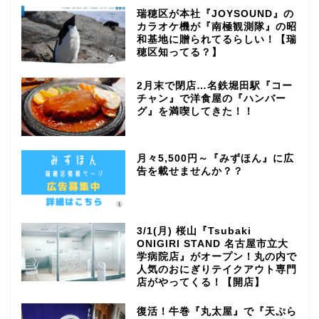
瑞穂区が本社『JOYSOUND』の
カラオケ機が『南極観測隊』の昭
和基地に贈られてるらしい！【瑞
穂区知ってる？】
2月末で閉店…名鉄堀田駅『コー
チャン』で洋食屋の『ハンバー
グ』を満喫してきた！！
月々5,500円～『みずほん』に広
告を載せませんか？？
3/1(月) 桜山『Tsubaki
ONIGIRI STAND 名古屋市立大
学病院店』がオープン！丸の内で
人気のおにぎりテイクアウト専門
店がやってくる！【開店】
復活！牛巻『丸太屋』で『天ぷら