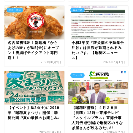
開店・閉店
ニュース
名古屋初進出！新瑞橋『から
令和3年度『狂犬病の予防集合
あげの匠』が8/5(金)にオープ
注射』は日程が延期されるみ
ン！唐揚げテイクアウト専門
たいです。【瑞穂区ニュー
店！！
ス】
2021年8月5日
2021年3月17日
イベント
ニュース
【イベント】8/24(土)に2019
【瑞穂区情報】４月２８日
年『瑞穂夏まつり』開催！瑞
（日曜）12時～東海テレビ
穂公園で夏の最後のお楽しみ♪
『スタイルプラス』東海仕事
人列伝 特別編で瑞穂区のうな
ぎ屋さんが映るみたい!!
2019年8月21日
2019年4月27日