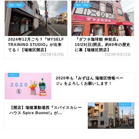
開店・閉店
開店・閉店
2024年12月ごろ？『MYSELF
『ダフネ珈琲館 神前店』
TRAINING STUDIO』が出来
10/29(日)閉店。約60年の歴史
てる！【瑞穂区開店】
に幕【瑞穂区閉店】
2025年1月29日
2023年10月22日
2020年も『みずほん 瑞穂区情報ペー
ジ』をよろしくお願いします！
【開店】瑞穂運動場西『スパイスカレー
ハウス Spice Buono!』が...