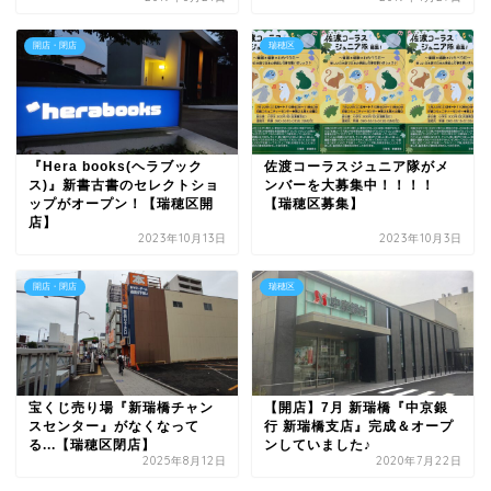
開店・閉店
瑞穂区
『Hera books(ヘラブック
佐渡コーラスジュニア隊がメ
ス)』新書古書のセレクトショ
ンバーを大募集中！！！！
ップがオープン！【瑞穂区開
【瑞穂区募集】
店】
2023年10月13日
2023年10月3日
開店・閉店
瑞穂区
宝くじ売り場『新瑞橋チャン
【開店】7月 新瑞橋『中京銀
スセンター』がなくなって
行 新瑞橋支店』完成＆オープ
る...【瑞穂区閉店】
ンしていました♪
2025年8月12日
2020年7月22日