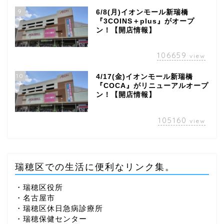
9
6/8(月)イオンモール新瑞橋
『3COINS＋plus』がオープ
ン！【開店情報】
106659
view
10
4/17(金)イオンモール新瑞橋
『COCA』がリニューアルオープ
ン！【開店情報】
105160
view
瑞穂区での生活に便利なリンク集。
・瑞穂区役所
・名古屋市
・瑞穂区休日急病診療所
・瑞穂保健センター