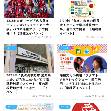
12/28(火)Fリーグ『名古屋オ
3/9(土)「集え、未来の経営
ーシャンズvsシュライカー大
者！ゲームで学ぶ社長の仕
阪』パロマ瑞穂アリーナで開
事」名市大で開催！【瑞穂区
催！！【瑞穂区イベント】
イベント】
2021年12月16日
2024年2月13日
イベント
イベント
2021年『夏の高校野球 愛知県
瑞穂文化小劇場『タクマトー
大会』が7/3(土)からパロマ瑞
ク&マジックショー「笑門来
穂野球場でスタート！夏の高
門」』が5/28(土)にあるみた
校野球が帰ってきた！！【イ
い【瑞穂区イベント】
ベント】
2021年6月30日
2022年4月21日
イベント
イベント