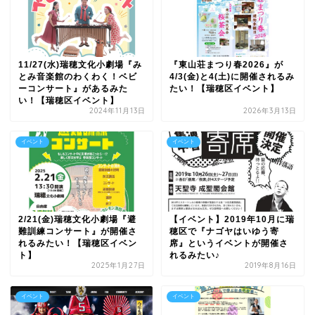
11/27(水)瑞穂文化小劇場『み
『東山荘まつり春2026』が
とみ音楽館のわくわく！ベビ
4/3(金)と4(土)に開催されるみ
ーコンサート』があるみた
たい！【瑞穂区イベント】
い！【瑞穂区イベント】
2024年11月13日
2026年3月13日
イベント
イベント
2/21(金)瑞穂文化小劇場『避
【イベント】2019年10月に瑞
難訓練コンサート』が開催さ
穂区で『ナゴヤはいゆう寄
れるみたい！【瑞穂区イベン
席』というイベントが開催さ
ト】
れるみたい♪
2025年1月27日
2019年8月16日
イベント
イベント