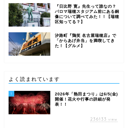
『日比野 寛』先生って誰なの？
パロマ瑞穂スタジアム前にある銅
像について調べてみた！！【瑞穂
区知ってる？】
汐路町『鶏笑 名古屋瑞穂店』で
「からあげ弁当」を満喫してき
た！【グルメ】
よく読まれています
1
2026年「熱田まつり」は6/5(金)
開催！花火や行事の詳細が発
表！！
236133
view