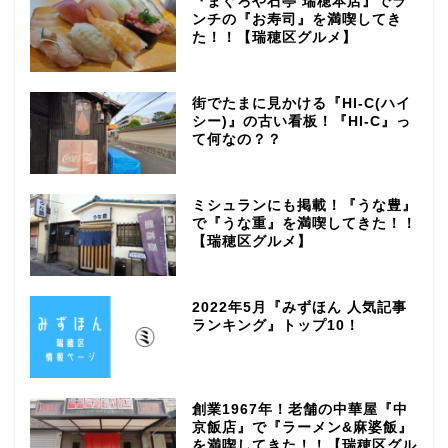
『まぐろや石亭 瑞穂本店』でラ
ンチの『お寿司』を満喫してき
た！！【瑞穂区グルメ】
街でたまに見かける『HI-C(ハイ
シー)』の古い看板！『HI-C』っ
て何なの？？
ミシュランにも掲載！『うな豊』
で『うな重』を満喫してきた！！
【瑞穂区グルメ】
2022年5月『みずほん 人気記事
ランキング』トップ10！
創業1967年！老舗の中華屋『中
京飯店』で『ラーメン&麻婆飯』
を満喫してきた！！【瑞穂区グル