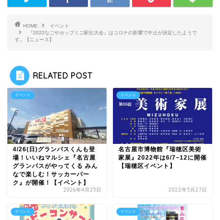
HOME
イベント
『2022なごやカップミニ駅伝大会』はコロナの影響で中止が決定したようで
す。【ニュース】
RELATED POST
イベント
イベント
4/26(日)グランパスくんも登
名古屋市博物館『瑞穂区美術
場！いいねマルシェ『名古屋
家展』2022年は6/7~12に開催
グランパスがやってくる みん
【瑞穂区イベント】
なで楽しむ！サッカーパー
ク』が開催！【イベント】
2026年4月25日
2022年5月27日
イベント
イベント