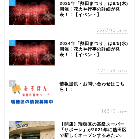
2
2025年「熱田まつり」は6/5(木)
開催！花火や行事の詳細が発
表！！【イベント】
226300
view
3
2024年「熱田まつり」は6/5(水)
開催！花火や行事の詳細が発
表！！【イベント】
174439
view
4
情報提供・お問い合わせはこち
ら！！
116310
view
5
【開店】瑞穂区の高級スーパー
『サポーレ』が2021年に熱田区
で新しくオープンするみたい♪