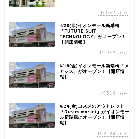
114897
view
6
4/29(水)イオンモール新瑞橋
『FUTURE SUIT
TECHNOLOGY』がオープン！
【開店情報】
111362
view
7
6/19(金)イオンモール新瑞橋『メ
アシス』がオープン！【開店情
報】
109306
view
8
4/24(金)コスメのアウトレット
『Dream market』がイオンモー
ル新瑞橋にオープン！【開店情
報】
109198
view