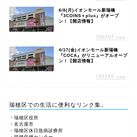
9
6/8(月)イオンモール新瑞橋
『3COINS＋plus』がオープ
ン！【開店情報】
106707
view
10
4/17(金)イオンモール新瑞橋
『COCA』がリニューアルオープ
ン！【開店情報】
105230
view
瑞穂区での生活に便利なリンク集。
・瑞穂区役所
・名古屋市
・瑞穂区休日急病診療所
・瑞穂保健センター