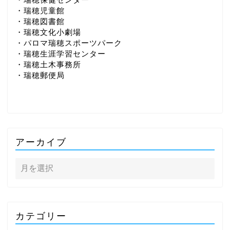
・瑞穂児童館
・瑞穂図書館
・瑞穂文化小劇場
・パロマ瑞穂スポーツパーク
・瑞穂生涯学習センター
・瑞穂土木事務所
・瑞穂郵便局
アーカイブ
カテゴリー