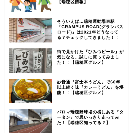
【瑞穂区情報】
そういえば…瑞穂運動場東駅
『GRAMPUS ROAD(グランパス
ロード)』は2021年どうなって
る？チェックしてきました！！
街で見かけた『ひみつビール』が
気になる…試しに買ってみまし
た！！【瑞穂区グルメ】
妙音通『富士本うどん』で60年
以上続く味『カレーうどん』を堪
能！！【瑞穂区グルメ】
パロマ瑞穂野球場の横にある『タ
ータン』で思いっきり走ってみ
た！【瑞穂区知ってる？】