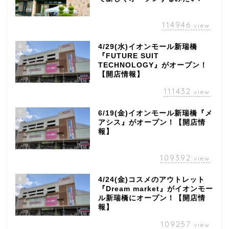
114946
view
6
4/29(水)イオンモール新瑞橋
『FUTURE SUIT
TECHNOLOGY』がオープン！
【開店情報】
111432
view
7
6/19(金)イオンモール新瑞橋『メ
アシス』がオープン！【開店情
報】
109392
view
8
4/24(金)コスメのアウトレット
『Dream market』がイオンモー
ル新瑞橋にオープン！【開店情
報】
109257
view