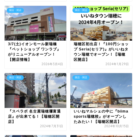
開店・閉店
開店・閉店
3/7(土)イオンモール新瑞橋
瑞穂区初出店！『100円ショッ
『ペットショップ ワンラブ』
プ Seria(セリア)』がいいねタ
がリニューアルオープン！
ウン瑞穂でオープン！【瑞穂
【開店情報】
区開店】
2026年3月4日
2024年1月29日
開店・閉店
開店・閉店
『スペラボ 名古屋瑞穂彌富通
いいねマルシェの中に『biima
店』が出来てる！【瑞穂区開
sports瑞穂校』がオープンし
店】
たみたい！【瑞穂区開店】
2024年7月31日
2024年10月15日