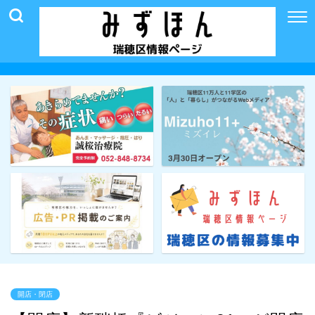
開店・閉店