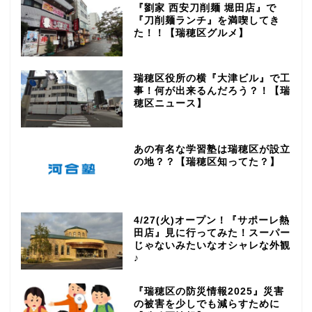
『劉家 西安刀削麺 堀田店』で
『刀削麺ランチ』を満喫してき
た！！【瑞穂区グルメ】
瑞穂区役所の横『大津ビル』で工
事！何が出来るんだろう？！【瑞
穂区ニュース】
あの有名な学習塾は瑞穂区が設立
の地？？【瑞穂区知ってた？】
4/27(火)オープン！『サポーレ熱
田店』見に行ってみた！スーパー
じゃないみたいなオシャレな外観
♪
『瑞穂区の防災情報2025』災害
の被害を少しでも減らすために