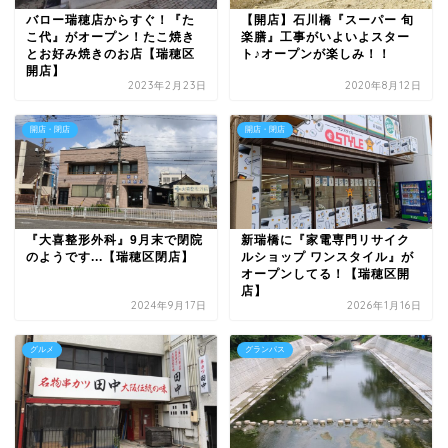
バロー瑞穂店からすぐ！『た
【開店】石川橋『スーパー 旬
こ代』がオープン！たこ焼き
楽膳』工事がいよいよスター
とお好み焼きのお店【瑞穂区
ト♪オープンが楽しみ！！
開店】
2023年2月23日
2020年8月12日
開店・閉店
開店・閉店
『大喜整形外科』9月末で閉院
新瑞橋に『家電専門リサイク
のようです...【瑞穂区閉店】
ルショップ ワンスタイル』が
オープンしてる！【瑞穂区開
店】
2024年9月17日
2026年1月16日
グルメ
グランパス