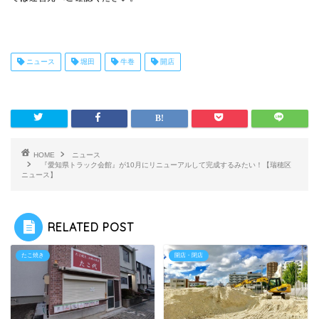
ニュース
堀田
牛巻
開店
HOME
ニュース
『愛知県トラック会館』が10月にリニューアルして完成するみたい！【瑞穂区
ニュース】
RELATED POST
たこ焼き
開店・閉店