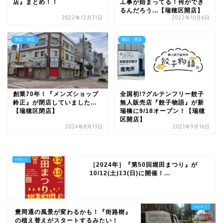
店』まとめ！！
工事が始まってる！何ができ
るんだろう...【瑞穂区開店】
2022年12月31日
2022年10月6日
開店・閉店
開店・閉店
創業70年！『メンズショップ
全国初!?グルテンフリー餃子
鈴正』が閉店していました...
無人販売店『餃子物語』が新
【瑞穂区閉店】
瑞橋に9/18オープン！【瑞穂
区開店】
2024年8月13日
2021年9月16日
［2024年］『第50回堀田まつり』が
10/12(土)13(日)に開催！...
豊岡通の風景が変わるかも！『街路樹』
の植え替えがスタートするみたい！