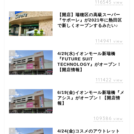
116545
view
5
【開店】瑞穂区の高級スーパー
『サポーレ』が2021年に熱田区
で新しくオープンするみたい♪
114941
view
6
4/29(水)イオンモール新瑞橋
『FUTURE SUIT
TECHNOLOGY』がオープン！
【開店情報】
111422
view
7
6/19(金)イオンモール新瑞橋『メ
アシス』がオープン！【開店情
報】
109386
view
8
4/24(金)コスメのアウトレット