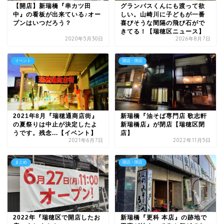
【開店】新瑞橋『串カツ田
グランパスくんにも渡って欲
中』の看板が出来ている♪オー
しい。山崎川に子どもが一番
プンはいつだろう？
喜びそうな間隔の飛び石がで
きてる！【瑞穂区ニュース】
2020年5月30日
2026年8月7日
イベント
開店・閉店
2021年8月『瑞穂通商店街』
新瑞橋『油そば専門店 歌志軒
の夏祭りは中止が決定したよ
新瑞橋店』が閉店【瑞穂区閉
うです。残念...【イベント】
店】
2021年6月7日
2022年11月5日
まとめ
開店・閉店
2022年『瑞穂区で開店したお
新瑞橋『更科 本店』の跡地で