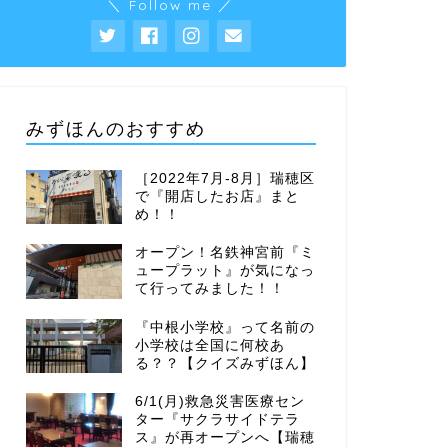
＼ Follow me ／
みずほんのおすすめ
［2022年7月-8月］瑞穂区
で『開店したお店』まと
め！！
オープン！名鉄神宮前『ミ
ュープラット』が気になっ
て行ってみました！！
『中根小学校』って名前の
小学校は全国に何校あ
る？？【クイズみずほん】
6/1(月)救急災害医療セン
ター『サクラサイドテラ
ス』が再オープンへ【瑞穂