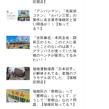
区開店】
『アンパンマン』『名探偵
コナン』『ルパン三世』の
製作に名古屋市瑞穂区と深
い関係が！！【知って
る？】
『吉田麻也・本田圭佑・闘
莉王のうち、このイスに座
ったことのないのは誰？』
グランパスが使っていた瑞
穂のベンチが販売してるみ
たい！！
瑞穂運動場西『日本切手』
が解体されてる。老舗のプ
ラモデル店でした。【瑞穂
区閉店】
瑞穂区の『密柑山』って
『蜜柑山』じゃなくて、ど
うして『密柑山』なの？問
題。【瑞穂区知ってる？】