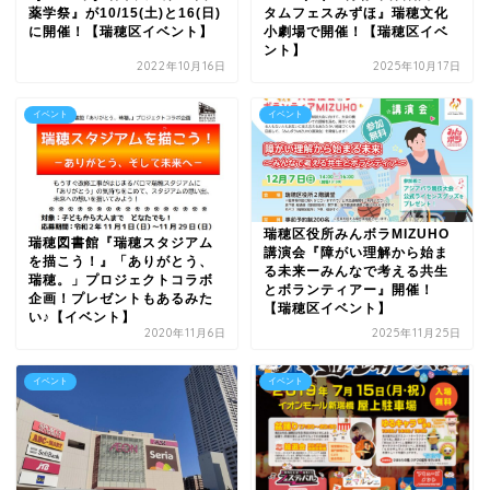
薬学祭』が10/15(土)と16(日)
タムフェスみずほ』瑞穂文化
に開催！【瑞穂区イベント】
小劇場で開催！【瑞穂区イベ
ント】
2022年10月16日
2025年10月17日
イベント
イベント
瑞穂区役所みんボラMIZUHO
瑞穂図書館『瑞穂スタジアム
講演会『障がい理解から始ま
を描こう！』「ありがとう、
る未来ーみんなで考える共生
瑞穂。」プロジェクトコラボ
とボランティアー』開催！
企画！プレゼントもあるみた
【瑞穂区イベント】
い♪【イベント】
2020年11月6日
2025年11月25日
イベント
イベント