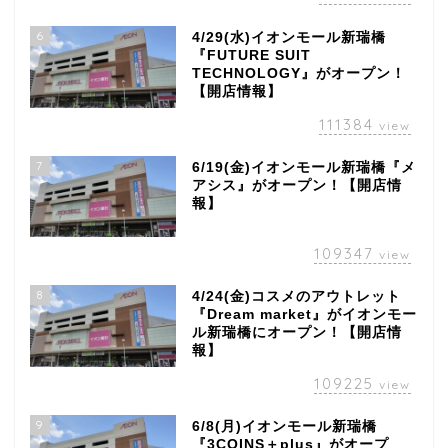
6
4/29(水)イオンモール新瑞橋
『FUTURE SUIT
TECHNOLOGY』がオープン！
【開店情報】
111384
view
7
6/19(金)イオンモール新瑞橋『メ
アシス』がオープン！【開店情
報】
109347
view
8
4/24(金)コスメのアウトレット
『Dream market』がイオンモー
ル新瑞橋にオープン！【開店情
報】
109225
view
9
6/8(月)イオンモール新瑞橋
『3COINS＋plus』がオープ