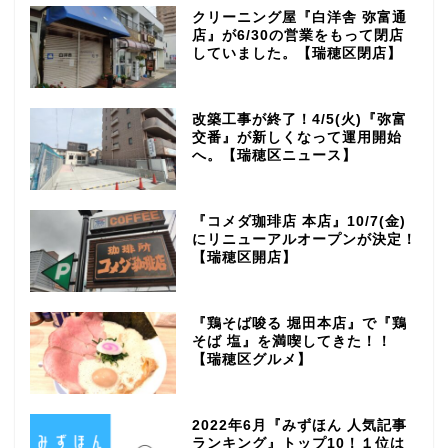
クリーニング屋『白洋舎 弥富通
店』が6/30の営業をもって閉店
していました。【瑞穂区閉店】
改築工事が終了！4/5(火)『弥富
交番』が新しくなって運用開始
へ。【瑞穂区ニュース】
『コメダ珈琲店 本店』10/7(金)
にリニューアルオープンが決定！
【瑞穂区開店】
『鶏そば唆る 堀田本店』で『鶏
そば 塩』を満喫してきた！！
【瑞穂区グルメ】
2022年6月『みずほん 人気記事
ランキング』トップ10！１位は