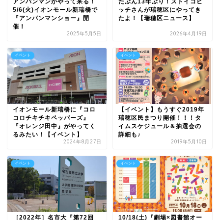
アンパンマンがやって来る！
たぶん13年ぶり！ストイコビ
5/6(火)イオンモール新瑞橋で
ッチさんが瑞穂区にやってき
『アンパンマンショー』開
たよ！【瑞穂区ニュース】
催！
2025年5月5日
2026年4月19日
イベント
イベント
イオンモール新瑞橋に『コロ
【イベント】もうすぐ2019年
コロチキチキペッパーズ』
瑞穂区民まつり開催！！！タ
『オレンジ田中』がやってく
イムスケジュール＆抽選会の
るみたい！【イベント】
詳細も♪
2024年8月27日
2019年5月10日
イベント
イベント
［2022年］名市大『第72回
10/18(土)『劇場×図書館オー