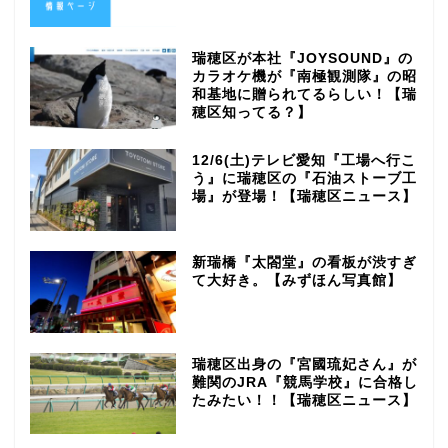
瑞穂区が本社『JOYSOUND』の
カラオケ機が『南極観測隊』の昭
和基地に贈られてるらしい！【瑞
穂区知ってる？】
12/6(土)テレビ愛知『工場へ行こ
う』に瑞穂区の『石油ストーブ工
場』が登場！【瑞穂区ニュース】
新瑞橋『太閤堂』の看板が渋すぎ
て大好き。【みずほん写真館】
瑞穂区出身の『宮國琉妃さん』が
難関のJRA『競馬学校』に合格し
たみたい！！【瑞穂区ニュース】