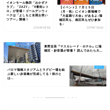
イオンモール熱田「おかずク
ラブ」「ZAZY」「9番街レト
【イベント】７月１５日
ロ」が登場！ゴールデンウィ
（月・祝）にイオン新瑞橋で
ークは「よしもと全国お笑い
『大盆踊り大会』があるよ♪瑞
ツアー」開催！
穂区民も、南区民もぜひ参加
を♪
2026年5月3日
2019年7月6日
東野圭吾『マスカレード・ホテル』に瑞
穂区・妙音通が登場？ 読んでみたら大...
パロマ瑞穂スタジアムとラグビー場を結
ぶ新しい歩道橋が完成してる！前のと
は...