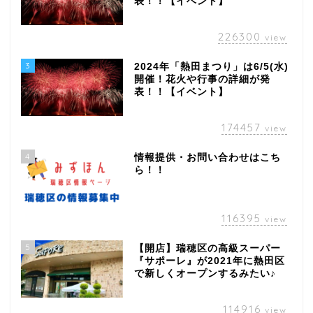
表！！【イベント】
226300
view
3
2024年「熱田まつり」は6/5(水)
開催！花火や行事の詳細が発
表！！【イベント】
174457
view
4
情報提供・お問い合わせはこち
ら！！
116395
view
5
【開店】瑞穂区の高級スーパー
『サポーレ』が2021年に熱田区
で新しくオープンするみたい♪
114916
view