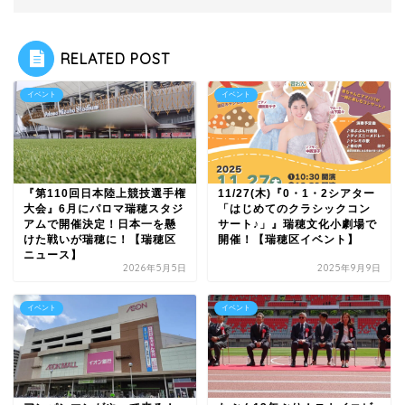
RELATED POST
イベント
イベント
『第110回日本陸上競技選手権
11/27(木)『0・1・2シアター
大会』6月にパロマ瑞穂スタジ
「はじめてのクラシックコン
アムで開催決定！日本一を懸
サート♪」』瑞穂文化小劇場で
けた戦いが瑞穂に！【瑞穂区
開催！【瑞穂区イベント】
ニュース】
2026年5月5日
2025年9月9日
イベント
イベント