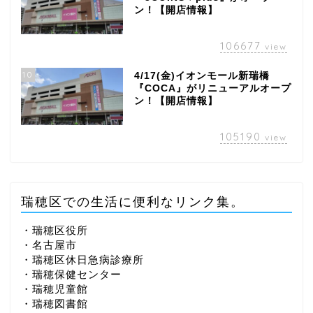
ン！【開店情報】
106677
view
10
4/17(金)イオンモール新瑞橋
『COCA』がリニューアルオープ
ン！【開店情報】
105190
view
瑞穂区での生活に便利なリンク集。
・瑞穂区役所
・名古屋市
・瑞穂区休日急病診療所
・瑞穂保健センター
・瑞穂児童館
・瑞穂図書館