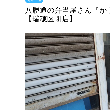
開店・閉店
八勝通の弁当屋さん『かし
【瑞穂区閉店】