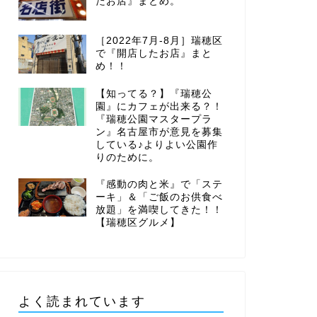
たお店』まとめ。
［2022年7月-8月］瑞穂区
で『開店したお店』まと
め！！
【知ってる？】『瑞穂公
園』にカフェが出来る？！
『瑞穂公園マスタープラ
ン』名古屋市が意見を募集
している♪よりよい公園作
りのために。
『感動の肉と米』で「ステ
ーキ」＆「ご飯のお供食べ
放題」を満喫してきた！！
【瑞穂区グルメ】
よく読まれています