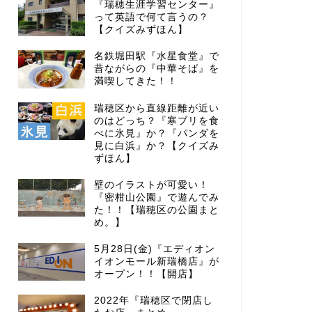
『瑞穂生涯学習センター』
って英語で何て言うの？
【クイズみずほん】
名鉄堀田駅『水星食堂』で
昔ながらの『中華そば』を
満喫してきた！！
瑞穂区から直線距離が近い
のはどっち？『寒ブリを食
べに氷見』か？『パンダを
見に白浜』か？【クイズみ
ずほん】
壁のイラストが可愛い！
『密柑山公園』で遊んでみ
た！！【瑞穂区の公園まと
め。】
5月28日(金)『エディオン
イオンモール新瑞橋店』が
オープン！！【開店】
2022年『瑞穂区で閉店し