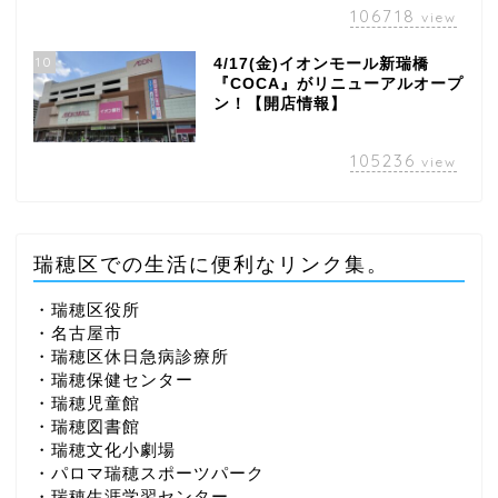
106718
view
10
4/17(金)イオンモール新瑞橋
『COCA』がリニューアルオープ
ン！【開店情報】
105236
view
瑞穂区での生活に便利なリンク集。
・瑞穂区役所
・名古屋市
・瑞穂区休日急病診療所
・瑞穂保健センター
・瑞穂児童館
・瑞穂図書館
・瑞穂文化小劇場
・パロマ瑞穂スポーツパーク
・瑞穂生涯学習センター