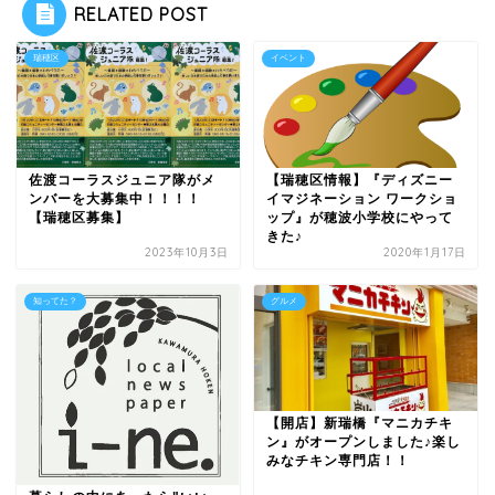
RELATED POST
瑞穂区
イベント
佐渡コーラスジュニア隊がメ
【瑞穂区情報】『ディズニー
ンバーを大募集中！！！！
イマジネーション ワークショ
【瑞穂区募集】
ップ』が穂波小学校にやって
きた♪
2023年10月3日
2020年1月17日
知ってた？
グルメ
【開店】新瑞橋『マニカチキ
ン』がオープンしました♪楽し
みなチキン専門店！！