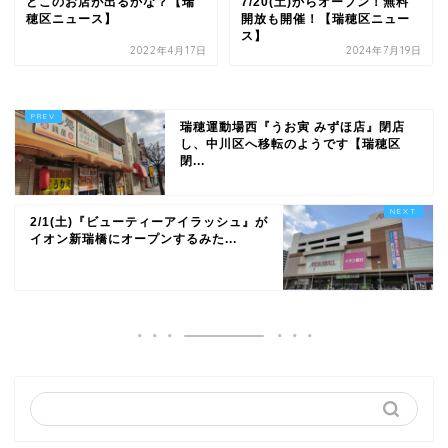
どこのお店が出るかな？【瑞
7/20(土)からオープン！無料
穂区ニュース】
開放も開催！【瑞穂区ニュー
ス】
2022年4月17日
2024年7月19日
瑞穂運動場西『うお寅 みずほ店』閉店
し、中川区へ移転のようです【瑞穂区
閉...
2/1(土)『ビューティーアイラッシュ』が
イオン新瑞橋にオープンするみた...