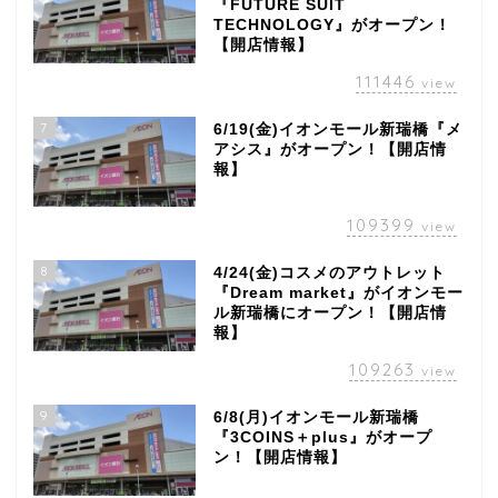
『FUTURE SUIT
TECHNOLOGY』がオープン！
【開店情報】
111446
view
7
6/19(金)イオンモール新瑞橋『メ
アシス』がオープン！【開店情
報】
109399
view
8
4/24(金)コスメのアウトレット
『Dream market』がイオンモー
ル新瑞橋にオープン！【開店情
報】
109263
view
9
6/8(月)イオンモール新瑞橋
『3COINS＋plus』がオープ
ン！【開店情報】