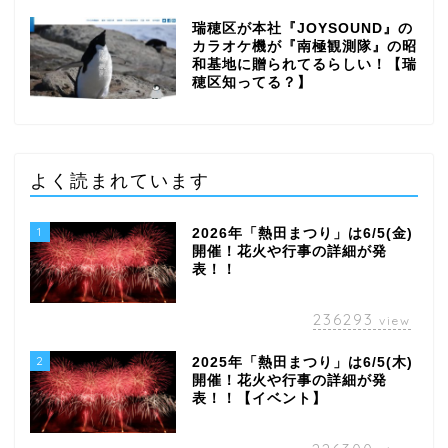
瑞穂区が本社『JOYSOUND』の
カラオケ機が『南極観測隊』の昭
和基地に贈られてるらしい！【瑞
穂区知ってる？】
よく読まれています
1
2026年「熱田まつり」は6/5(金)
開催！花火や行事の詳細が発
表！！
236293
view
2
2025年「熱田まつり」は6/5(木)
開催！花火や行事の詳細が発
表！！【イベント】