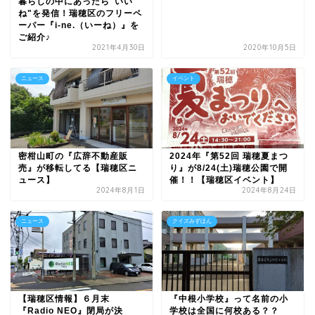
暮らしの中にあったら"いい
ね"を発信！瑞穂区のフリーペ
ーパー『i-ne.（いーね）』を
ご紹介♪
2021年4月30日
2020年10月5日
ニュース
イベント
密柑山町の『広辞不動産販
2024年『第52回 瑞穂夏まつ
売』が移転してる【瑞穂区ニ
り』が8/24(土)瑞穂公園で開
ュース】
催！！【瑞穂区イベント】
2024年8月1日
2024年8月24日
ニュース
クイズみずほん
【瑞穂区情報】６月末
『中根小学校』って名前の小
『Radio NEO』閉局が決
学校は全国に何校ある？？