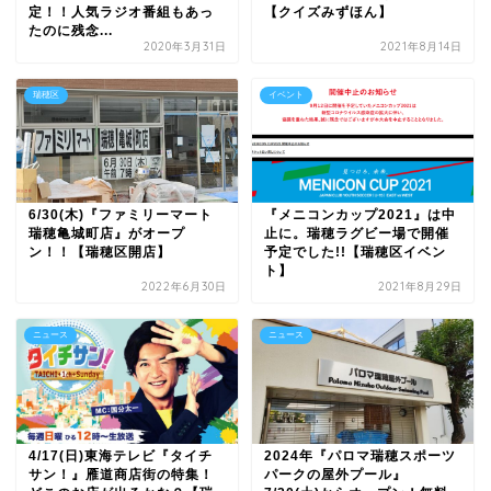
定！！人気ラジオ番組もあっ
【クイズみずほん】
たのに残念...
2020年3月31日
2021年8月14日
瑞穂区
イベント
6/30(木)『ファミリーマート
『メニコンカップ2021』は中
瑞穂亀城町店』がオープ
止に。瑞穂ラグビー場で開催
ン！！【瑞穂区開店】
予定でした!!【瑞穂区イベン
ト】
2022年6月30日
2021年8月29日
ニュース
ニュース
4/17(日)東海テレビ『タイチ
2024年『パロマ瑞穂スポーツ
サン！』雁道商店街の特集！
パークの屋外プール』