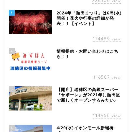
226300
view
3
2024年「熱田まつり」は6/5(水)
開催！花火や行事の詳細が発
表！！【イベント】
174489
view
4
情報提供・お問い合わせはこち
ら！！
116587
view
5
【開店】瑞穂区の高級スーパー
『サポーレ』が2021年に熱田区
で新しくオープンするみたい♪
114950
view
6
4/29(水)イオンモール新瑞橋