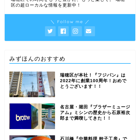
区の超ローカルな情報を更新中！
＼ Follow me ／
みずほんのおすすめ
瑞穂区が本社！『フジパン』は
2022年に創業100周年！おめで
とうございます！！
名古屋・堀田『ブラザーミュージ
アム』ミシンの歴史から石原裕次
郎まで満喫してきた！！
石川橋『中華料理 餃子工房』で