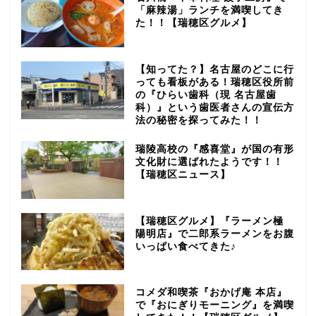
「麻辣湯」ランチを満喫してき
た！！【瑞穂区グルメ】
【知ってた？】名古屋のどこに行
っても看板がある！瑞穂区役所前
の『ひらい歯科（現 名古屋歯
科）』という歯医者さんの宣伝方
法の秘密を探ってみた！！
瑞陵高校の『感喜堂』が国の有形
文化財に選ばれたようです！！
【瑞穂区ニュース】
【瑞穂区グルメ】『ラーメン極
陽明店』で二郎系ラーメンをお腹
いっぱい食べてきた♪
コメダ和喫茶『おかげ庵 本店』
で『おにぎりモーニング』を満喫