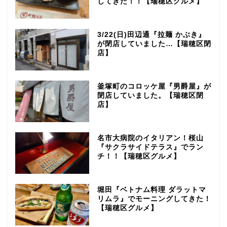
してきた！！【瑞穂区グルメ】
3/22(日)田辺通『拉麺 かぶき』
が閉店していました…【瑞穂区閉
店】
釜塚町のコロッケ屋『男爵屋』が
閉店していました。【瑞穂区閉
店】
名市大病院のイタリアン！桜山
『サクラサイドテラス』でラン
チ！！【瑞穂区グルメ】
堀田『ベトナム料理 ダラットマ
リムラ』でモーニングしてきた！
【瑞穂区グルメ】