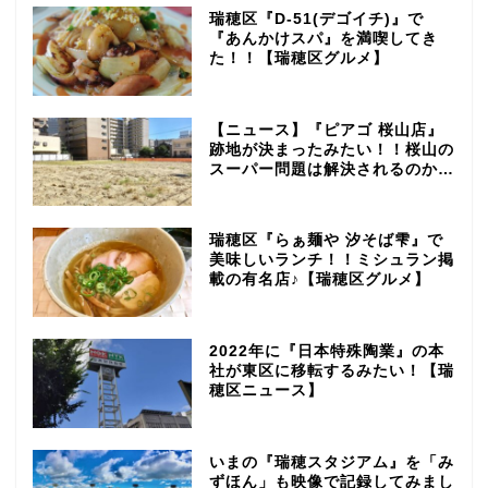
瑞穂区『D-51(デゴイチ)』で
『あんかけスパ』を満喫してき
た！！【瑞穂区グルメ】
【ニュース】『ピアゴ 桜山店』
跡地が決まったみたい！！桜山の
スーパー問題は解決されるのか…
瑞穂区『らぁ麺や 汐そば雫』で
美味しいランチ！！ミシュラン掲
載の有名店♪【瑞穂区グルメ】
2022年に『日本特殊陶業』の本
社が東区に移転するみたい！【瑞
穂区ニュース】
いまの『瑞穂スタジアム』を「み
ずほん」も映像で記録してみまし