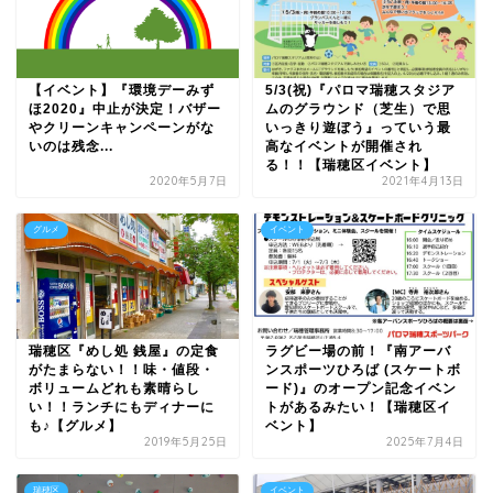
【イベント】『環境デーみず
5/3(祝)『パロマ瑞穂スタジア
ほ2020』中止が決定！バザー
ムのグラウンド（芝生）で思
やクリーンキャンペーンがな
いっきり遊ぼう』っていう最
いのは残念...
高なイベントが開催され
る！！【瑞穂区イベント】
2020年5月7日
2021年4月13日
グルメ
イベント
瑞穂区『めし処 銭屋』の定食
ラグビー場の前！『南アーバ
がたまらない！！味・値段・
ンスポーツひろば (スケートボ
ボリュームどれも素晴らし
ード)』のオープン記念イベン
い！！ランチにもディナーに
トがあるみたい！【瑞穂区イ
も♪【グルメ】
ベント】
2019年5月25日
2025年7月4日
瑞穂区
イベント