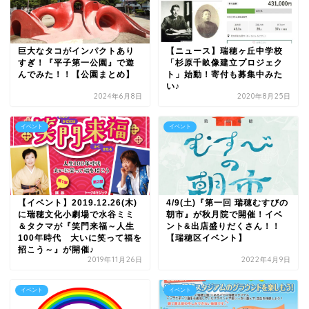
巨大なタコがインパクトあり
【ニュース】瑞穂ヶ丘中学校
すぎ！『平子第一公園』で遊
「杉原千畝像建立プロジェク
んでみた！！【公園まとめ】
ト」始動！寄付も募集中みた
い♪
2024年6月8日
2020年8月25日
イベント
イベント
【イベント】2019.12.26(木)
4/9(土)『第一回 瑞穂むすびの
に瑞穂文化小劇場で水谷ミミ
朝市』が秋月院で開催！イベ
＆タクマが『笑門来福～人生
ント&出店盛りだくさん！！
100年時代 大いに笑って福を
【瑞穂区イベント】
招こう～』が開催♪
2019年11月26日
2022年4月9日
イベント
イベント