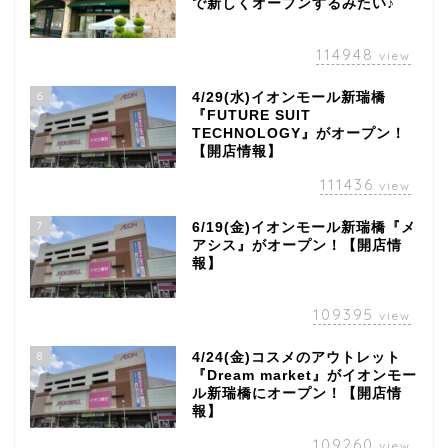
で新しくオープンするみたい♪
114948
view
6
4/29(水)イオンモール新瑞橋
『FUTURE SUIT
TECHNOLOGY』がオープン！
【開店情報】
111436
view
7
6/19(金)イオンモール新瑞橋『メ
アシス』がオープン！【開店情
報】
109395
view
8
4/24(金)コスメのアウトレット
『Dream market』がイオンモー
ル新瑞橋にオープン！【開店情
報】
109260
view