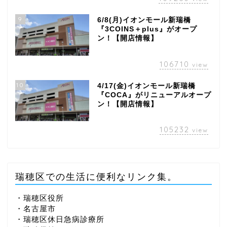
9
6/8(月)イオンモール新瑞橋
『3COINS＋plus』がオープ
ン！【開店情報】
106710
view
10
4/17(金)イオンモール新瑞橋
『COCA』がリニューアルオープ
ン！【開店情報】
105232
view
瑞穂区での生活に便利なリンク集。
・瑞穂区役所
・名古屋市
・瑞穂区休日急病診療所