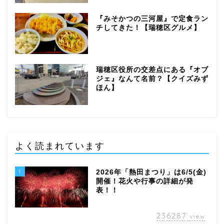
『みそかつの三河屋』で定食ラン
チしてきた！【瑞穂区グルメ】
瑞穂区役所の交差点にある『オブ
ジェ』なんて名前？【クイズみず
ほん】
よく読まれています
1
2026年「熱田まつり」は6/5(金)
開催！花火や行事の詳細が発
表！！
236287
view