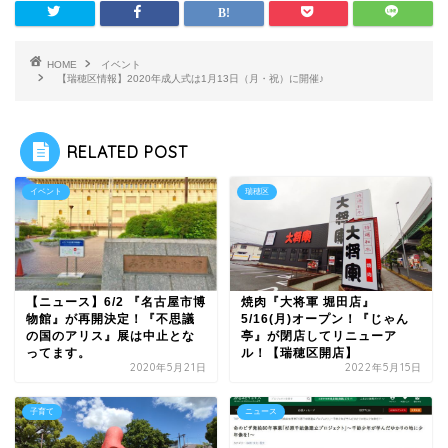
HOME
イベント
【瑞穂区情報】2020年成人式は1月13日（月・祝）に開催♪
RELATED POST
イベント
瑞穂区
焼肉『大将軍 堀田店』
【ニュース】6/2 『名古屋市博
5/16(月)オープン！『じゃん
物館』が再開決定！『不思議
亭』が閉店してリニューア
の国のアリス』展は中止とな
ル！【瑞穂区開店】
ってます。
2020年5月21日
2022年5月15日
子育て
ニュース