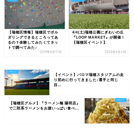
【瑞穂区情報】瑞穂区でボル
4/4(土)瑞穂公園にぎわいの丘
ダリングできるところってあ
『LOOP MARKET』が開催！
るの？体験してみたくてネッ
【瑞穂区イベント】
トで調べてみた♪
2019年6月17日
2026年4月2日
【イベント】パロマ瑞穂スタジアムの走
り初めに行ってきました♪選手と同じ
目...
【瑞穂区グルメ】『ラーメン極 陽明店』
で二郎系ラーメンをお腹いっぱい食べ...