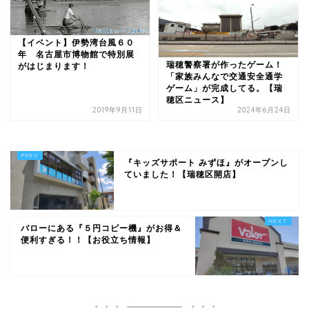
【イベント】伊勢湾台風６０
年 名古屋市博物館で特別展
瑞穂警察署が作ったゲーム！
がはじまります！
「家族みんなで交通安全通学
ゲーム」が完成してる。【瑞
穂区ニュース】
2019年9月11日
2024年6月24日
『キッズサポート みずほ』がオープンし
ていました！【瑞穂区開店】
バローにある『５円コピー機』がお得＆
便利すぎる！！【お役立ち情報】