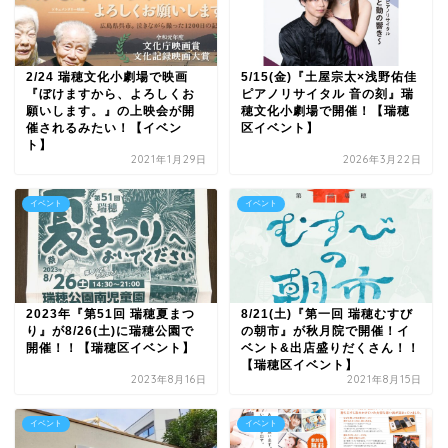
2/24 瑞穂文化小劇場で映画
5/15(金)『土屋宗太×浅野佑佳
『ぼけますから、よろしくお
ピアノリサイタル 音の刻』瑞
願いします。』の上映会が開
穂文化小劇場で開催！【瑞穂
催されるみたい！【イベン
区イベント】
ト】
2021年1月29日
2026年3月22日
イベント
イベント
2023年『第51回 瑞穂夏まつ
8/21(土)『第一回 瑞穂むすび
り』が8/26(土)に瑞穂公園で
の朝市』が秋月院で開催！イ
開催！！【瑞穂区イベント】
ベント&出店盛りだくさん！！
【瑞穂区イベント】
2023年8月16日
2021年8月15日
イベント
イベント