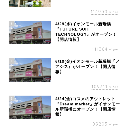
114900
view
6
4/29(水)イオンモール新瑞橋
『FUTURE SUIT
TECHNOLOGY』がオープン！
【開店情報】
111364
view
7
6/19(金)イオンモール新瑞橋『メ
アシス』がオープン！【開店情
報】
109311
view
8
4/24(金)コスメのアウトレット
『Dream market』がイオンモー
ル新瑞橋にオープン！【開店情
報】
109203
view