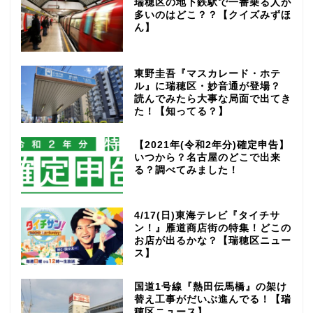
瑞穂区の地下鉄駅で一番乗る人が
多いのはどこ？？【クイズみずほ
ん】
東野圭吾『マスカレード・ホテ
ル』に瑞穂区・妙音通が登場？
読んでみたら大事な局面で出てき
た！【知ってる？】
【2021年(令和2年分)確定申告】
いつから？名古屋のどこで出来
る？調べてみました！
4/17(日)東海テレビ『タイチサ
ン！』雁道商店街の特集！どこの
お店が出るかな？【瑞穂区ニュー
ス】
国道1号線『熱田伝馬橋』の架け
替え工事がだいぶ進んでる！【瑞
穂区ニュース】