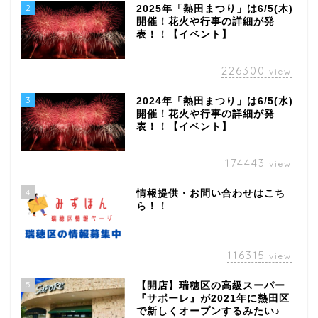
2
2025年「熱田まつり」は6/5(木)
開催！花火や行事の詳細が発
表！！【イベント】
226300
view
3
2024年「熱田まつり」は6/5(水)
開催！花火や行事の詳細が発
表！！【イベント】
174443
view
4
情報提供・お問い合わせはこち
ら！！
116315
view
5
【開店】瑞穂区の高級スーパー
『サポーレ』が2021年に熱田区
で新しくオープンするみたい♪