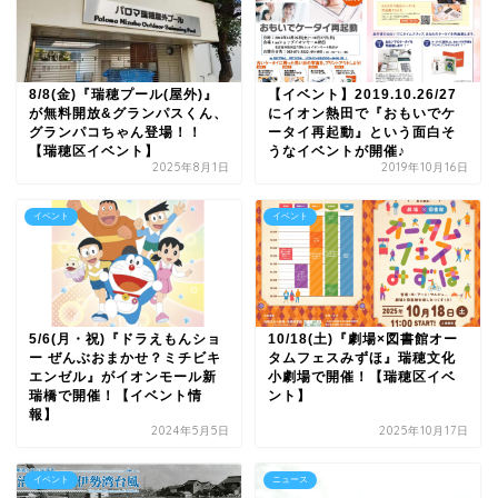
8/8(金)『瑞穂プール(屋外)』
【イベント】2019.10.26/27
が無料開放&グランパスくん、
にイオン熱田で『おもいでケ
グランパコちゃん登場！！
ータイ再起動』という面白そ
【瑞穂区イベント】
うなイベントが開催♪
2025年8月1日
2019年10月16日
イベント
イベント
5/6(月・祝)『ドラえもんショ
10/18(土)『劇場×図書館オー
ー ぜんぶおまかせ？ミチビキ
タムフェスみずほ』瑞穂文化
エンゼル』がイオンモール新
小劇場で開催！【瑞穂区イベ
瑞橋で開催！【イベント情
ント】
報】
2024年5月5日
2025年10月17日
イベント
ニュース