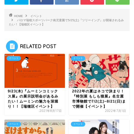
HOME
イベント
パロマ瑞穂スポーツパーク南児童園で5/25(土)『ツリーイング』が開催されるみ
たい！【瑞穂区イベント】
RELATED POST
イベント
イベント
9/23(木)『ムーミンコミック
2022年の夏はネコで決まり！
ス展』の展示説明会があるみ
『特別展 もしも猫展』名古屋
たい！ムーミンの魅力を深堀
市博物館で7/2(土)~8/21(日)ま
り！！【瑞穂区イベント】
で開催【イベント】
2021年8月17日
2022年7月1日
イベント
イベント