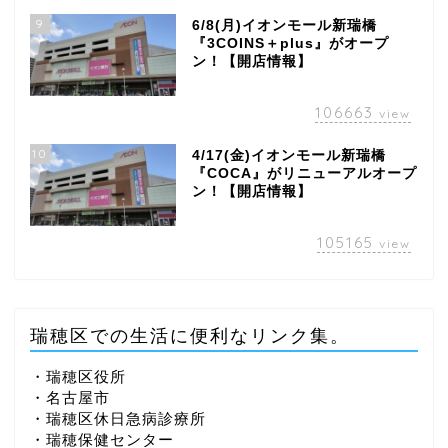
9
6/8(月)イオンモール新瑞橋
『3COINS＋plus』がオープ
ン！【開店情報】
106663
view
10
4/17(金)イオンモール新瑞橋
『COCA』がリニューアルオープ
ン！【開店情報】
105165
view
瑞穂区での生活に便利なリンク集。
・瑞穂区役所
・名古屋市
・瑞穂区休日急病診療所
・瑞穂保健センター