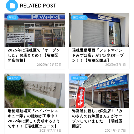
RELATED POST
瑞穂区
開店・閉店
2025年に瑞穂区で『オープン
瑞穂運動場西『フットマイン
した』お店まとめ！【瑞穂区
ドみずほ店』が3/1(水)オープ
開店情報】
ン！！【瑞穂区開店】
2025年12月30日
2023年3月1日
ニュース
開店・閉店
瑞穂運動場東『ハイパーレス
弥富通に新しい鮮魚店！『み
キュー隊』の建物が工事中！
のさんのお魚屋さん』がオー
2022年に新しく完成するよう
プンしていました！【瑞穂区
です！！【瑞穂区ニュース】
開店】
2021年7月19日
2024年4月7日