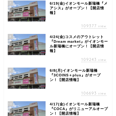
7
6/19(金)イオンモール新瑞橋『メ
アシス』がオープン！【開店情
報】
109377
view
8
4/24(金)コスメのアウトレット
『Dream market』がイオンモー
ル新瑞橋にオープン！【開店情
報】
109243
view
9
6/8(月)イオンモール新瑞橋
『3COINS＋plus』がオープ
ン！【開店情報】
106693
view
10
4/17(金)イオンモール新瑞橋
『COCA』がリニューアルオープ
ン！【開店情報】