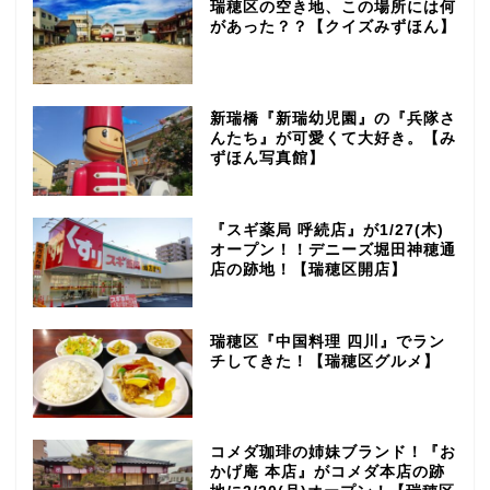
瑞穂区の空き地、この場所には何
があった？？【クイズみずほん】
新瑞橋『新瑞幼児園』の『兵隊さ
んたち』が可愛くて大好き。【み
ずほん写真館】
『スギ薬局 呼続店』が1/27(木)
オープン！！デニーズ堀田神穂通
店の跡地！【瑞穂区開店】
瑞穂区『中国料理 四川』でラン
チしてきた！【瑞穂区グルメ】
コメダ珈琲の姉妹ブランド！『お
かげ庵 本店』がコメダ本店の跡