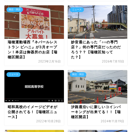
開店・閉店
ニュース
瑞穂運動場西『ネパールレス
妙音通にあった「○○の専門
トラン ビハニ』が3月オープ
店？」何の専門店だったのだ
ン！本店は御器所のお店【瑞
ろう？？【瑞穂区知って
穂区開店】
た？】
2023年2月16日
2026年7月10日
ニュース
開店・閉店
昭和高校のイメージビデオが
汐路通沿いに新しいコインパ
公開されてる！【瑞穂区ニュ
ーキングが出来てる！！【瑞
ース】
穂区開店】
2022年10月28日
2024年11月19日