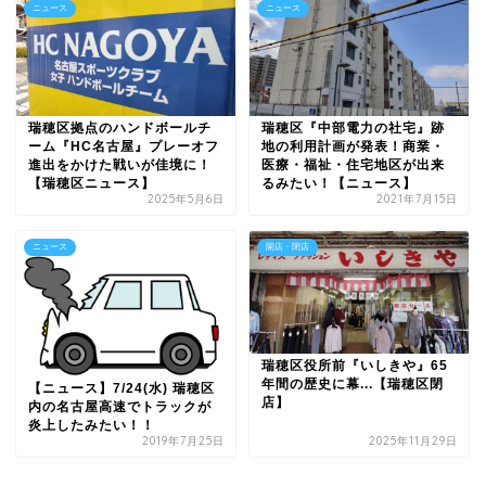
ニュース
ニュース
瑞穂区拠点のハンドボールチ
瑞穂区『中部電力の社宅』跡
ーム『HC名古屋』プレーオフ
地の利用計画が発表！商業・
進出をかけた戦いが佳境に！
医療・福祉・住宅地区が出来
【瑞穂区ニュース】
るみたい！【ニュース】
2025年5月6日
2021年7月15日
ニュース
開店・閉店
瑞穂区役所前『いしきや』65
年間の歴史に幕...【瑞穂区閉
【ニュース】7/24(水) 瑞穂区
店】
内の名古屋高速でトラックが
炎上したみたい！！
2019年7月25日
2025年11月29日