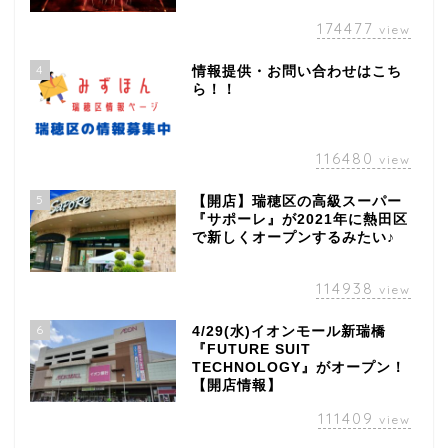
174477
view
4
情報提供・お問い合わせはこち
ら！！
116480
view
5
【開店】瑞穂区の高級スーパー
『サポーレ』が2021年に熱田区
で新しくオープンするみたい♪
114938
view
6
4/29(水)イオンモール新瑞橋
『FUTURE SUIT
TECHNOLOGY』がオープン！
【開店情報】
111409
view