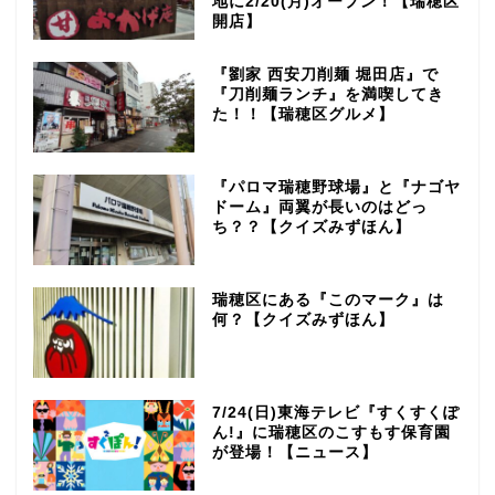
地に2/20(月)オープン！【瑞穂区
開店】
『劉家 西安刀削麺 堀田店』で
『刀削麺ランチ』を満喫してき
た！！【瑞穂区グルメ】
『パロマ瑞穂野球場』と『ナゴヤ
ドーム』両翼が長いのはどっ
ち？？【クイズみずほん】
瑞穂区にある『このマーク』は
何？【クイズみずほん】
7/24(日)東海テレビ『すくすくぽ
ん!』に瑞穂区のこすもす保育園
が登場！【ニュース】