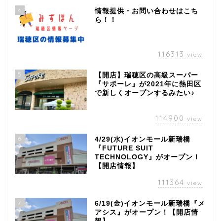
4
情報提供・お問い合わせはこち
ら！！
116313
view
5
【開店】瑞穂区の高級スーパー
『サポーレ』が2021年に熱田区
で新しくオープンするみたい♪
114900
view
6
4/29(水)イオンモール新瑞橋
『FUTURE SUIT
TECHNOLOGY』がオープン！
【開店情報】
111364
view
7
6/19(金)イオンモール新瑞橋『メ
アシス』がオープン！【開店情