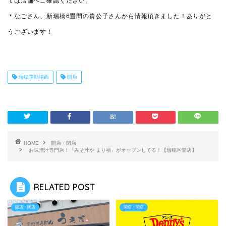
ては店舗へご確認ください。
＊なごさん、新瑞橋6畳間の貴公子さんから情報頂きました！ありがと
うございます！
瑞穂運動場西
開店
HOME
開店・閉店
お味噌汁専門店！『みそ汁や まり福』がオープンしてる！【瑞穂区開店】
RELATED POST
開店・閉店
開店・閉店