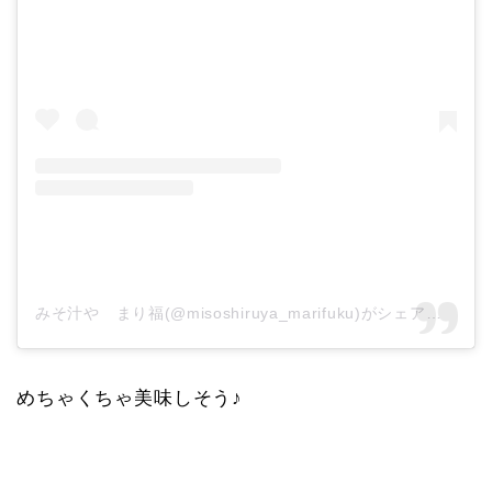
みそ汁や まり福(@misoshiruya_marifuku)がシェアした投稿
めちゃくちゃ美味しそう♪