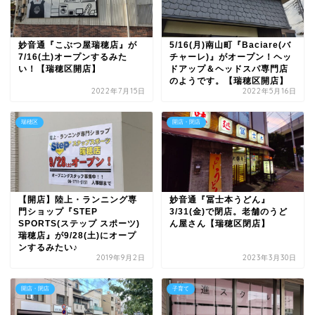
妙音通『こぶつ屋瑞穂店』が
5/16(月)南山町『Baciare(バ
7/16(土)オープンするみた
チャーレ)』がオープン！ヘッ
い！【瑞穂区開店】
ドアップ＆ヘッドスパ専門店
のようです。【瑞穂区開店】
2022年7月15日
2022年5月16日
瑞穂区
開店・閉店
【開店】陸上・ランニング専
妙音通『冨士本うどん』
門ショップ『STEP
3/31(金)で閉店。老舗のうど
SPORTS(ステップ スポーツ)
ん屋さん【瑞穂区閉店】
瑞穂店』が9/28(土)にオープ
ンするみたい♪
2019年9月2日
2023年3月30日
開店・閉店
子育て