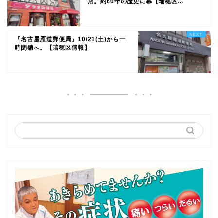
店。約60年の歴史に幕【瑞穂区...
『名古屋雁道郵便局』10/21(土)から一
時閉鎖へ。【瑞穂区情報】