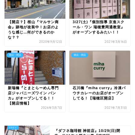
【開店？】桜山『マルサン商
3/27(土)『個別指導 京進スク
会』跡地が改装中！お店のよ
ール・ワン 瑞穂豊岡通教室』
うな感じ...何ができるのか
がオープンするみたい！！
な？？
2020年9月12日
2021年3月16日
開店・閉店
開店・閉店
新瑞橋『とまとらーめん専門
石川橋『miha curry』冷凍パ
店ジャパニーズワイン バン
ウチカレーのお店がオープン
カ』がオープンしてる！！
してる！【瑞穂区開店】
【開店情報】
2026年3月7日
2021年7月31日
『ダフネ珈琲館 神前店』10/29(日)閉