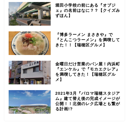
堀田小学校の前にある『オブジ
ェ』の名前はなに？？【クイズみ
ずほん】
『博多ラーメン まさきや』で
『とんこつラーメン』を満喫して
きた！！【瑞穂区グルメ】
金曜日だけ営業のパン屋！内浜町
『エンケル』で『モカエクレア』
を満喫してきた！【瑞穂区グル
メ】
2021年3月『パロマ瑞穂スタジア
ム』建て替え後の完成イメージが
公開！！北側のレク広場とも繋が
る計画!?