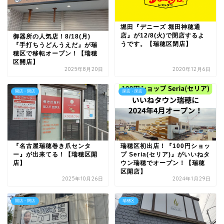
堀田『デニーズ 堀田神穂通
店』が12/8(火)で閉店するよ
御器所の人気店！8/18(月)
うです。【瑞穂区閉店】
『手打ちうどんうえだ』が瑞
穂区で移転オープン！【瑞穂
区開店】
2025年8月20日
2020年12月6日
開店・閉店
開店・閉店
『名古屋瑞穂巻き爪センタ
瑞穂区初出店！『100円ショッ
ー』が出来てる！【瑞穂区開
プ Seria(セリア)』がいいねタ
店】
ウン瑞穂でオープン！【瑞穂
区開店】
2025年10月26日
2024年1月29日
開店・閉店
瑞穂区