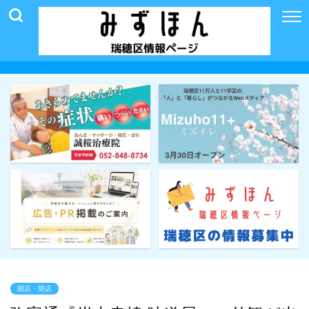
開店・閉店