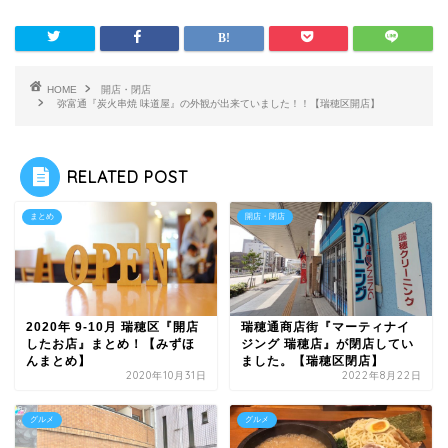
HOME
開店・閉店
弥富通『炭火串焼 味道屋』の外観が出来ていました！！【瑞穂区開店】
RELATED POST
まとめ
開店・閉店
2020年 9-10月 瑞穂区『開店
瑞穂通商店街『マーティナイ
したお店』まとめ！【みずほ
ジング 瑞穂店』が閉店してい
んまとめ】
ました。【瑞穂区閉店】
2020年10月31日
2022年8月22日
グルメ
グルメ