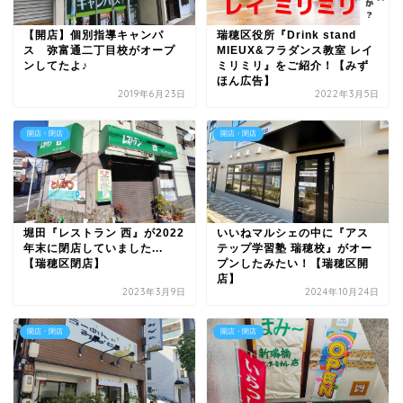
【開店】個別指導キャンパ
瑞穂区役所『Drink stand
ス 弥富通二丁目校がオープ
MIEUX&フラダンス教室 レイ
ンしてたよ♪
ミリミリ』をご紹介！【みず
ほん広告】
2019年6月23日
2022年3月5日
開店・閉店
開店・閉店
堀田『レストラン 西』が2022
いいねマルシェの中に『アス
年末に閉店していました...
テップ学習塾 瑞穂校』がオー
【瑞穂区閉店】
プンしたみたい！【瑞穂区開
店】
2023年3月9日
2024年10月24日
開店・閉店
開店・閉店