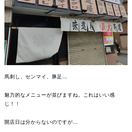
馬刺し、センマイ、豚足…
魅力的なメニューが並びますね。これはいい感
じ！！
開店日は分からないのですが…