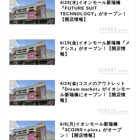
6
4/29(水)イオンモール新瑞橋
『FUTURE SUIT
TECHNOLOGY』がオープン！
【開店情報】
111383
view
7
6/19(金)イオンモール新瑞橋『メ
アシス』がオープン！【開店情
報】
109347
view
8
4/24(金)コスメのアウトレット
『Dream market』がイオンモー
ル新瑞橋にオープン！【開店情
報】
109225
view
9
6/8(月)イオンモール新瑞橋
『3COINS＋plus』がオープ
ン！【開店情報】