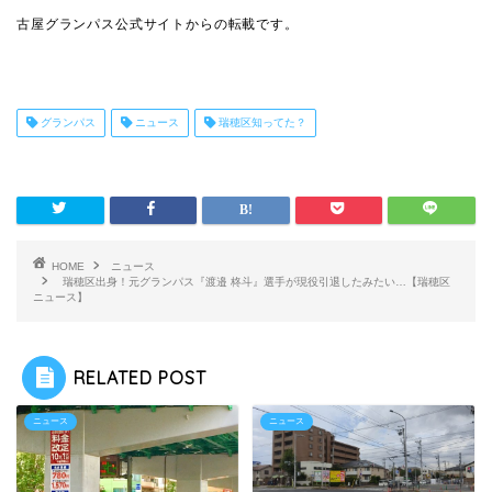
古屋グランパス公式サイトからの転載です。
グランパス
ニュース
瑞穂区知ってた？
HOME
ニュース
瑞穂区出身！元グランパス『渡邉 柊斗』選手が現役引退したみたい…【瑞穂区
ニュース】
RELATED POST
ニュース
ニュース