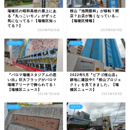
瑞穂区の昭和高校の屋上にあ
桜山『池間眼科』が移転？閉
る『丸っこいモノ』がずっと
店？お店が無くなっている...
気になってる！【瑞穂区知っ
【瑞穂区情報】
てる？】
2024年9月26日
2025年8月19日
グランパス
ニュース
『パロマ瑞穂スタジアムの思
2022年5月『ピアゴ桜山店』
い出』巨大フラッグがパロマ
跡地に建設中‼『桜山プロジェ
瑞穂アリーナで飾られてる！
クト』を見てきました。【瑞
【瑞穂区ニュース】
穂区ニュース】
2021年7月26日
2022年5月3日
ニュース
ニュース