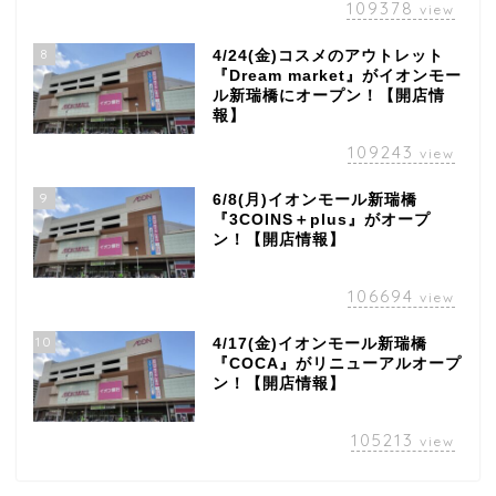
109378
view
8
4/24(金)コスメのアウトレット
『Dream market』がイオンモー
ル新瑞橋にオープン！【開店情
報】
109243
view
9
6/8(月)イオンモール新瑞橋
『3COINS＋plus』がオープ
ン！【開店情報】
106694
view
10
4/17(金)イオンモール新瑞橋
『COCA』がリニューアルオープ
ン！【開店情報】
105213
view