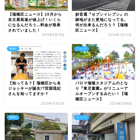
【瑞穂区ニュース】10月から
妙音通『セブンイレブン』の
名古屋高速が値上げ！いくら
跡地がまた更地になってる。
になるんだろう...料金が発表
何が出来るんだろう？【瑞穂
されていました！
区ニュース】
2019年9月13日
2026年1月21日
瑞穂区
ニュース
パロマ瑞穂スタジアムのとな
【知ってる？】瑞穂区から名
り『東児童園』がリニューア
ジョッキーが誕生!?宮国琉妃
ルオープンするみたい！【瑞
さんを知ってますか？
穂区ニュース】
2020年10月2日
2024年3月8日
瑞穂区
ニュース