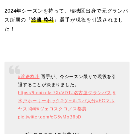
2024年シーズンを持って、瑞穂区出身で元グランパ
ス所属の『
渡邉 柊斗
』選手が現役を引退されまし
た！
#渡邉柊斗
選手が、今シーズン限りで現役を引
退することが決まりました。
https://t.co/xcks7XuVDT
#名古屋グランパス
#
水戸ホーリーホック
#ヴェルスパ大分
#FCマル
ヤス岡崎
#ヴェロスクロノス都農
pic.twitter.com/cG5yMoB6pD