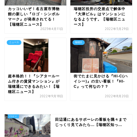
カッコいいぞ！名古屋市博物
瑞穂区役所の交差点で解体中
館の新しい『ロゴ・シンボル
『大津ビル』はマンションに
マーク』が発表されてる！
なるようです。【瑞穂区ニュ
【瑞穂区ニュース】
ース】
2025年4月11日
2022年5月29日
ニュース
瑞穂区
超本格的！！『シアタールー
街でたまに見かける『HI-C(ハ
ム付きの賃貸マンション』が
イシー)』の古い看板！『HI-
瑞穂通にできるみたい！【瑞
C』って何なの？？
穂区ニュース】
2022年9月18日
2022年8月20日
田辺通にあるサポーレの看板を隅々まで
じっくり見てみたら...【瑞穂区知っ...