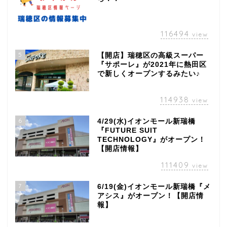
116494
view
5
【開店】瑞穂区の高級スーパー
『サポーレ』が2021年に熱田区
で新しくオープンするみたい♪
114938
view
6
4/29(水)イオンモール新瑞橋
『FUTURE SUIT
TECHNOLOGY』がオープン！
【開店情報】
111409
view
7
6/19(金)イオンモール新瑞橋『メ
アシス』がオープン！【開店情
報】