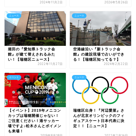
2024年11月2日
2026年5月26日
ニュース
ニュース
堀田の『愛知県トラック会
空港線沿い『新トラック会
館』が建て替えされるみた
館』の建設現場で占いができ
い！【瑞穂区ニュース】
る！【瑞穂区知ってる？】
2022年11月27日
2024年2月22日
イベント
ニュース
【イベント】2019年メニコン
瑞穂区出身！『河辺愛菜』さ
カップは瑞穂開催じゃない！
んが北京オリンピックのフィ
ご注意ください！港サッカー
ギュアスケート日本代表に決
場ですよ♪松木さんとボイメン
定！！【ニュース】
も来場！
2019年8月18日
2022年2月16日