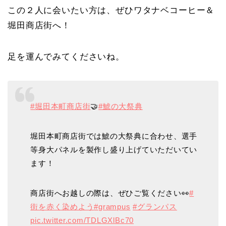
この２人に会いたい方は、ぜひワタナベコーヒー＆
堀田商店街へ！
足を運んでみてくださいね。
#堀田本町商店街
🤝
#鯱の大祭典
堀田本町商店街では鯱の大祭典に合わせ、選手
等身大パネルを製作し盛り上げていただいてい
ます！
商店街へお越しの際は、ぜひご覧ください👀
#
街を赤く染めよう
#grampus
#グランパス
pic.twitter.com/TDLGXlBc70