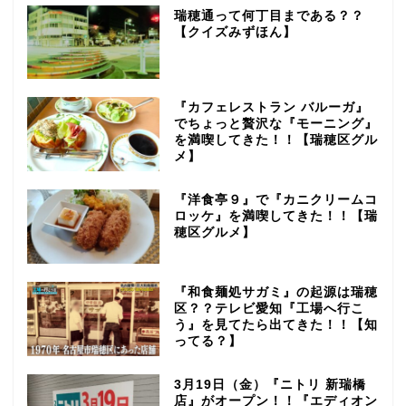
瑞穂通って何丁目まである？？
【クイズみずほん】
『カフェレストラン バルーガ』
でちょっと贅沢な『モーニング』
を満喫してきた！！【瑞穂区グル
メ】
『洋食亭９』で『カニクリームコ
ロッケ』を満喫してきた！！【瑞
穂区グルメ】
『和食麺処サガミ』の起源は瑞穂
区？？テレビ愛知『工場へ行こ
う』を見てたら出てきた！！【知
ってる？】
3月19日（金）『ニトリ 新瑞橋
店』がオープン！！『エディオン