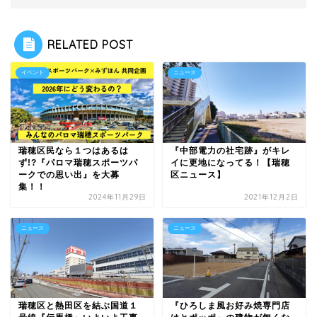
RELATED POST
イベント
ニュース
瑞穂区民なら１つはあるは
『中部電力の社宅跡』がキレ
ず!?『パロマ瑞穂スポーツパ
イに更地になってる！【瑞穂
ークでの思い出』を大募
区ニュース】
集！！
2024年11月29日
2021年12月2日
ニュース
ニュース
瑞穂区と熱田区を結ぶ国道１
『ひろしま風お好み焼専門店