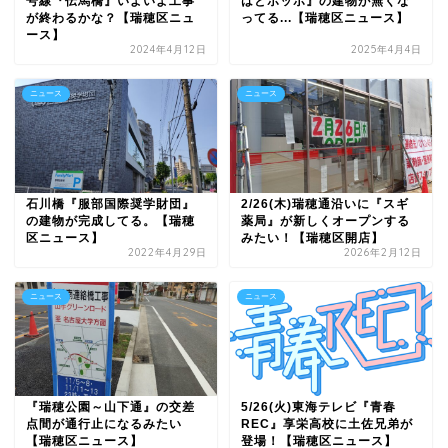
号線『伝馬橋』いよいよ工事
はとポッポ』の建物が無くな
が終わるかな？【瑞穂区ニュ
ってる...【瑞穂区ニュース】
ース】
2024年4月12日
2025年4月4日
ニュース
ニュース
石川橋『服部国際奨学財団』
2/26(木)瑞穂通沿いに『スギ
の建物が完成してる。【瑞穂
薬局』が新しくオープンする
区ニュース】
みたい！【瑞穂区開店】
2022年4月29日
2026年2月12日
ニュース
ニュース
『瑞穂公園～山下通』の交差
5/26(火)東海テレビ『青春
点間が通行止になるみたい
REC』享栄高校に土佐兄弟が
【瑞穂区ニュース】
登場！【瑞穂区ニュース】