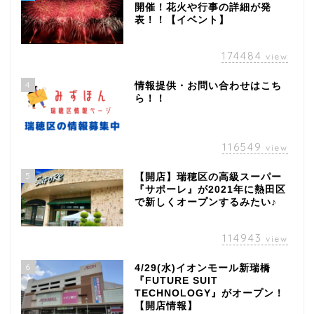
開催！花火や行事の詳細が発
表！！【イベント】
174484
view
4
情報提供・お問い合わせはこち
ら！！
116549
view
5
【開店】瑞穂区の高級スーパー
『サポーレ』が2021年に熱田区
で新しくオープンするみたい♪
114943
view
6
4/29(水)イオンモール新瑞橋
『FUTURE SUIT
TECHNOLOGY』がオープン！
【開店情報】