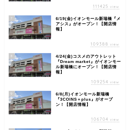
111425
view
7
6/19(金)イオンモール新瑞橋『メ
アシス』がオープン！【開店情
報】
109388
view
8
4/24(金)コスメのアウトレット
『Dream market』がイオンモー
ル新瑞橋にオープン！【開店情
報】
109254
view
9
6/8(月)イオンモール新瑞橋
『3COINS＋plus』がオープ
ン！【開店情報】
106704
view