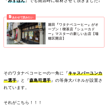
『
みずほん
』でも開店時に取材させて頂きました↓
堀田『ワタナベコーヒー』がオ
ープン！喫茶店『シューカド
ー』マスターの新しいお店【瑞
穂区開店】
そのワタナベコーヒーの一角に『
キャスパーユンカ
ー選手
』と『
森島司選手
』の等身大パネルが設置さ
れています。
それがこちら！！！