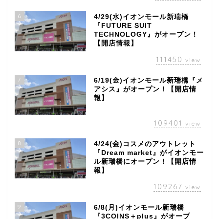
6
4/29(水)イオンモール新瑞橋
『FUTURE SUIT
TECHNOLOGY』がオープン！
【開店情報】
111450
view
7
6/19(金)イオンモール新瑞橋『メ
アシス』がオープン！【開店情
報】
109401
view
8
4/24(金)コスメのアウトレット
『Dream market』がイオンモー
ル新瑞橋にオープン！【開店情
報】
109267
view
9
6/8(月)イオンモール新瑞橋
『3COINS＋plus』がオープ