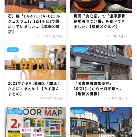
石川橋『LARGE CAFE(ラル
堀田『真心堂』で『濃厚豚骨
ジュカフェ)』12/14(日)で閉
伊勢海老つけ麺』を食べてき
店していました...【瑞穂区閉
ました♪【瑞穂区グルメ】
店】
2025年12月26日
2019年11月2日
まとめ
ニュース
2021年7-9月 瑞穂区『開店し
『名古屋雁道郵便局』
たお店』まとめ！【みずほん
10/21(土)から一時閉鎖へ。
まとめ】
【瑞穂区情報】
2021年10月4日
2023年10月29日
開店・閉店
瑞穂区