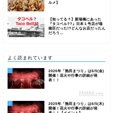
ルメ】
【知ってる？】新瑞橋にあった
『タコベル??』日本１号店が瑞
穂区だった!?どんなお店だったん
だろう…
よく読まれています
1
2026年「熱田まつり」は6/5(金)
開催！花火や行事の詳細が発
表！！
236302
view
2
2025年「熱田まつり」は6/5(木)
開催！花火や行事の詳細が発
表！！【イベント】