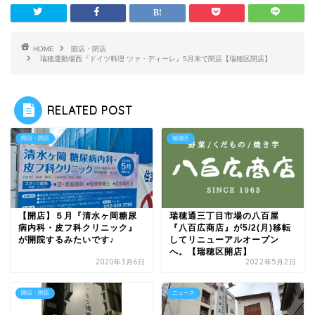
HOME
開店・閉店
瑞穂運動場西『ドイツ料理 ツァ・ディーレ』5月末で閉店【瑞穂区閉店】
RELATED POST
開店・閉店
瑞穂区
【開店】５月『清水ヶ岡糖尿
瑞穂通三丁目市場の八百屋
病内科・皮フ科クリニック』
『八百広商店』が5/2(月)移転
が開院するみたいです♪
してリニューアルオープン
へ。【瑞穂区開店】
2020年3月6日
2022年5月2日
開店・閉店
ニュース