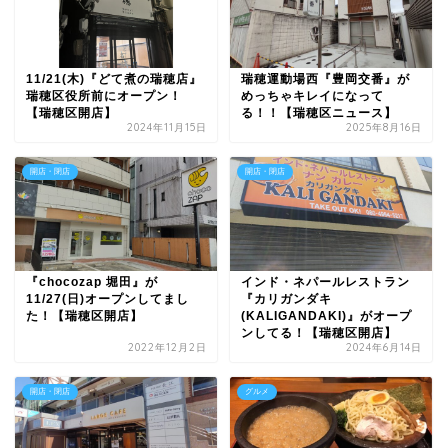
11/21(木)『どて煮の瑞穂店』
瑞穂運動場西『豊岡交番』が
瑞穂区役所前にオープン！
めっちゃキレイになって
【瑞穂区開店】
る！！【瑞穂区ニュース】
2024年11月15日
2025年8月16日
開店・閉店
開店・閉店
『chocozap 堀田』が
インド・ネパールレストラン
11/27(日)オープンしてまし
『カリガンダキ
た！【瑞穂区開店】
(KALIGANDAKI)』がオープ
ンしてる！【瑞穂区開店】
2022年12月2日
2024年6月14日
開店・閉店
グルメ