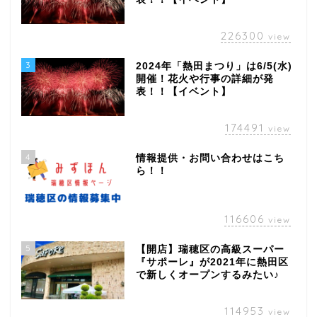
226300
view
3
2024年「熱田まつり」は6/5(水)
開催！花火や行事の詳細が発
表！！【イベント】
174491
view
4
情報提供・お問い合わせはこち
ら！！
116606
view
5
【開店】瑞穂区の高級スーパー
『サポーレ』が2021年に熱田区
で新しくオープンするみたい♪
114953
view