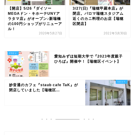
【開店】5/26『ダイソー
3/27(日)『瑞穂甲羅本店』が
MEGAドン・キホーテUNYア
閉店。パロマ瑞穂スタジアム
ラタマ店』がオープン♪新瑞橋
近くのカニ料理のお店【瑞穂
の100円ショップがリニューア
区閉店】
ル！
2020年5月27日
2022年3月30日
愛知みずほ短期大学で『2023年度親子
ひろば』開催中！【瑞穂区イベント】
妙音通のカフェ『staub cafe TaK』が
閉店していました【瑞穂区...