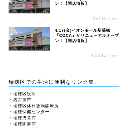
ン！【開店情報】
106719
view
10
4/17(金)イオンモール新瑞橋
『COCA』がリニューアルオープ
ン！【開店情報】
105240
view
瑞穂区での生活に便利なリンク集。
・瑞穂区役所
・名古屋市
・瑞穂区休日急病診療所
・瑞穂保健センター
・瑞穂児童館
・瑞穂図書館